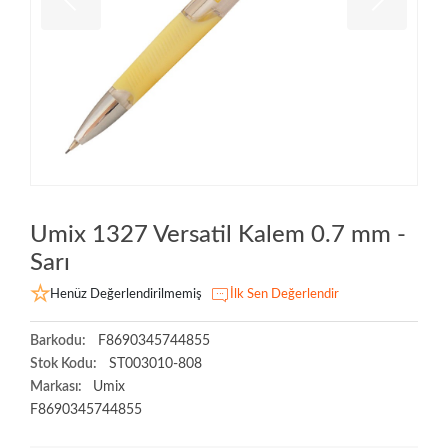
Umix 1327 Versatil Kalem 0.7 mm -
Sarı
Henüz Değerlendirilmemiş
İlk Sen Değerlendir
Barkodu:
F8690345744855
Stok Kodu:
ST003010-808
Markası:
Umix
F8690345744855