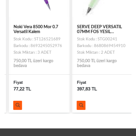
Noki Vera 8500 Mor 0.7
SERVE DEEP VERSATIL
Versatil Kalem
07MM FOS YESIL
AVOKADO
Stok Kodu : ST126521689
Stok Kodu : STG00241
Barkodu : 8693245052976
Barkodu : 8680869454910
Stok Miktarı : 3 ADET
Stok Miktarı : 2 ADET
750,00 TL üzeri kargo
750,00 TL üzeri kargo
bedava
bedava
Fiyat
Fiyat
77,22 TL
397,83 TL