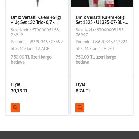
Umix Versatil Kalem +Silgi
Umix Versatil Kalem +Silgi
+ Uç Set 132 Trio- 0,7 -
Set 1325 - U1325-07-BL -
U1329-07 - Kırmızı
Siyah
Stok Kodu : ST000005158-
Stok Kodu : ST000005155-
76949
76947
Barkodu : B8690345727599
Barkodu : B8690345747221
Stok Miktarı : 12 ADET
Stok Miktarı : 8 ADET
750,00 TL üzeri kargo
750,00 TL üzeri kargo
bedava
bedava
Fiyat
Fiyat
30,16 TL
8,74 TL