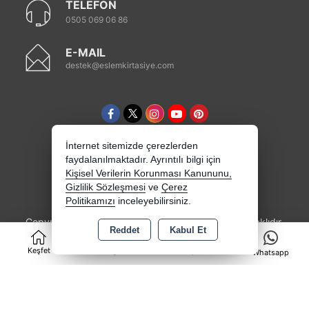
TELEFON
0505 069 06 86
E-MAIL
destek@eslemkirtasiye.com
İnternet sitemizde çerezlerden
faydalanılmaktadır. Ayrıntılı bilgi için
Kişisel Verilerin Korunması Kanununu,
Gizlilik Sözleşmesi
ve
Çerez
Politikamızı
inceleyebilirsiniz.
Copyright 2026 eslemkirtasiye.com - Tüm hakları saklıdır.
Reddet
Kabul Et
0
Kredi kartı bilgileriniz 256bit SSL sertifikası ile
korunmaktadır.
Keşfet
Kategoriler
Sepet
Whatsapp
Bu site AKINSOFT E-Ticaret ile hazırlanmıştır.