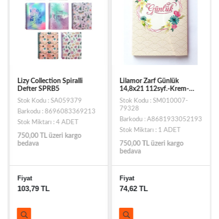
Lizy Collection Spiralli
Lilamor Zarf Günlük
Defter SPRB5
14,8x21 112syf.-Krem-
GZFD-012
Stok Kodu : SA059379
Stok Kodu : SM010007-
79328
Barkodu : 8696083369213
Barkodu : A8681933052193
Stok Miktarı : 4 ADET
Stok Miktarı : 1 ADET
750,00 TL üzeri kargo
bedava
750,00 TL üzeri kargo
bedava
Fiyat
Fiyat
103,79 TL
74,62 TL