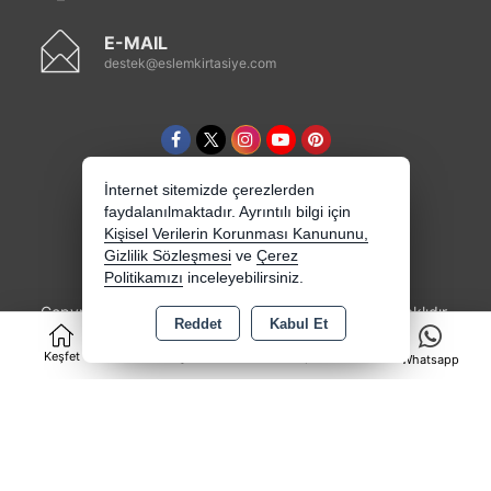
E-MAIL
destek@eslemkirtasiye.com
İnternet sitemizde çerezlerden
faydalanılmaktadır. Ayrıntılı bilgi için
Kişisel Verilerin Korunması Kanununu,
Gizlilik Sözleşmesi
ve
Çerez
Politikamızı
inceleyebilirsiniz.
Copyright 2026 eslemkirtasiye.com - Tüm hakları saklıdır.
Reddet
Kabul Et
0
Kredi kartı bilgileriniz 256bit SSL sertifikası ile
korunmaktadır.
Keşfet
Kategoriler
Sepet
Whatsapp
Bu site AKINSOFT E-Ticaret ile hazırlanmıştır.