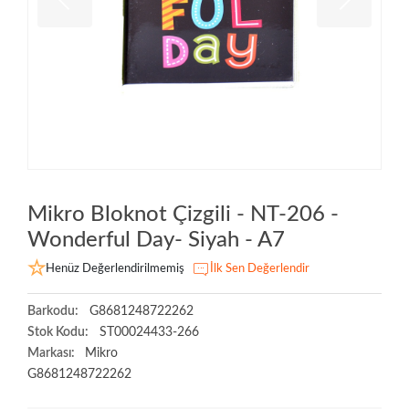
Mikro Bloknot Çizgili - NT-206 -
Wonderful Day- Siyah - A7
Henüz Değerlendirilmemiş
İlk Sen Değerlendir
Barkodu:
G8681248722262
Stok Kodu:
ST00024433-266
Markası:
Mikro
G8681248722262