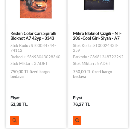
Keskin Color Cars Spiralli
Mikro Bloknot Çizgili - NT-
Bloknot A7 42yp - 3343
206 -Cool Girl- Siyah - A7
Stok Kodu : ST00034744-
Stok Kodu : ST00024433-
74112
259
Barkodu : S8693043028340
Barkodu : C8681248722262
Stok Miktarı : 3 ADET
Stok Miktarı : 5 ADET
750,00 TL üzeri kargo
750,00 TL üzeri kargo
bedava
bedava
Fiyat
Fiyat
53,39 TL
76,27 TL