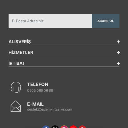
ABONE OL
ALIŞVERİŞ
HİZMETLER
İRTİBAT
TELEFON
0505 069 06 86
E-MAIL
destek@eslemkirtasiye.com