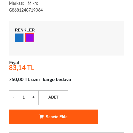
Markası:
Mikro
G8681248719064
RENKLER
Fiyat
83,14 TL
750,00 TL üzeri kargo bedava
-
+
ADET
Sepete Ekle