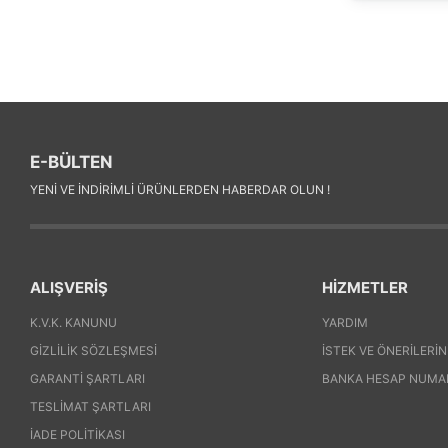
E-BÜLTEN
YENI VE INDIRIMLI ÜRÜNLERDEN HABERDAR OLUN !
ALIŞVERİŞ
HİZMETLER
K.V.K. KANUNU
YARDIM
GIZLILIK SÖZLEŞMESI
İSTEK VE ÖNERILERIN
GARANTI ŞARTLARI
BANKA HESAP NUMA
TESLIMAT ŞARTLARI
İADE POLITIKASI