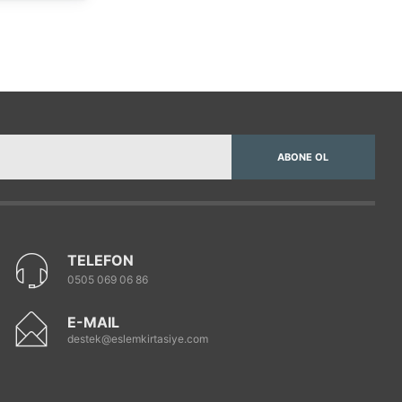
ABONE OL
TELEFON
0505 069 06 86
E-MAIL
destek@eslemkirtasiye.com