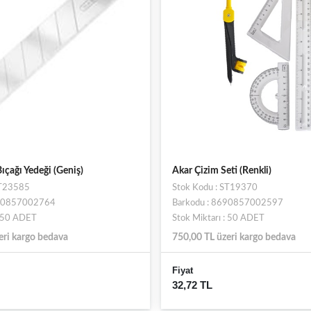
ıçağı Yedeği (Geniş)
Akar Çizim Seti (Renkli)
ST23585
Stok Kodu : ST19370
690857002764
Barkodu : 8690857002597
: 50 ADET
Stok Miktarı : 50 ADET
eri kargo bedava
750,00 TL üzeri kargo bedava
Fiyat
32,72 TL