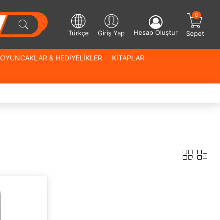
0
Hesap Oluştur
Türkçe
Giriş Yap
Sepet
OYUNCAKLAR & HEDİYELİKLER
KİTAPLAR