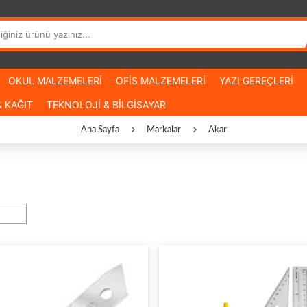
OKUL MALZEMELERİ
OFİS MALZEMELERİ
YAZI GEREÇLERİ
 KAĞIT
TEKNOLOJİ & BİLGİSAYAR
Ana Sayfa
Markalar
Akar