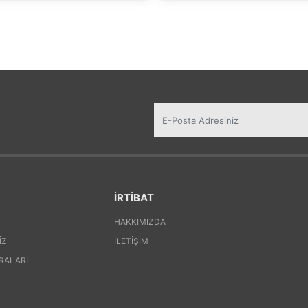
İRTİBAT
HAKKIMIZDA
IZ
İLETIŞIM
RALARI