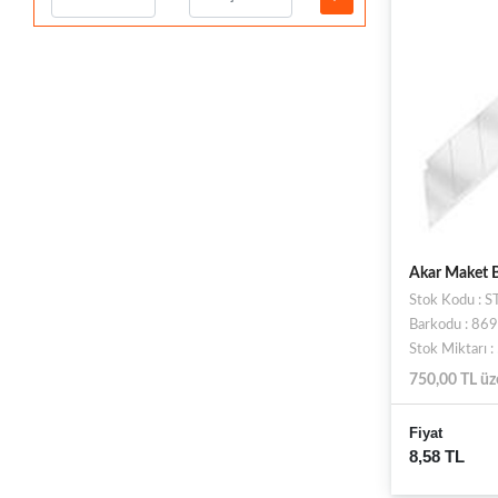
Akar Maket B
Stok Kodu : 
Barkodu : 8
Stok Miktarı 
750,00 TL üz
Fiyat
8,58 TL