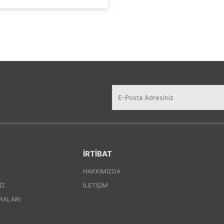
İRTİBAT
HAKKIMIZDA
IZ
İLETIŞIM
RALARI