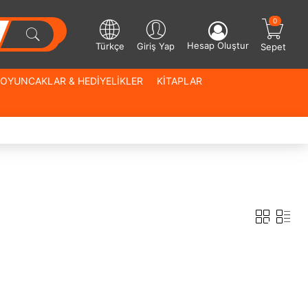
0
Hesap Oluştur
Türkçe
Giriş Yap
Sepet
OYUNCAKLAR & HEDİYELİKLER
KİTAPLAR