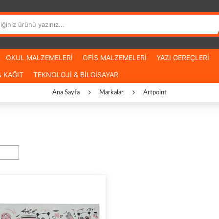
OKUL MALZEMELERİ
OFİS MALZEMELERİ
YAZI GEREÇLERİ
 KAĞIT
TEKNOLOJİ & BİLGİSAYAR
Ana Sayfa
Markalar
Artpoint