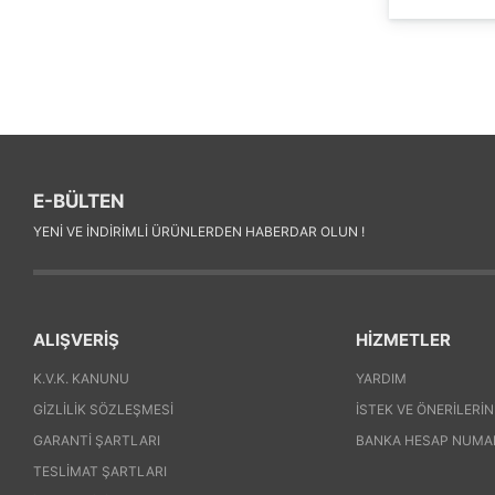
E-BÜLTEN
YENI VE INDIRIMLI ÜRÜNLERDEN HABERDAR OLUN !
ALIŞVERİŞ
HİZMETLER
K.V.K. KANUNU
YARDIM
GIZLILIK SÖZLEŞMESI
İSTEK VE ÖNERILERIN
GARANTI ŞARTLARI
BANKA HESAP NUMA
TESLIMAT ŞARTLARI