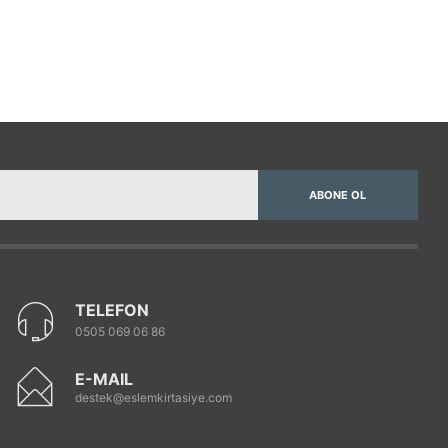
ABONE OL
TELEFON
0505 069 06 86
E-MAIL
destek@eslemkirtasiye.com