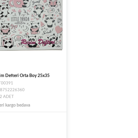
im Defteri Orta Boy 25x35
ST00391
698752226360
: 2 ADET
eri kargo bedava