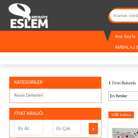
Ana Sayfa
AMBALAJ &
KATEGORİLER
1
Ürün Bulundu
Resim Defterleri
FİYAT ARALIĞI
%
30
İndirim