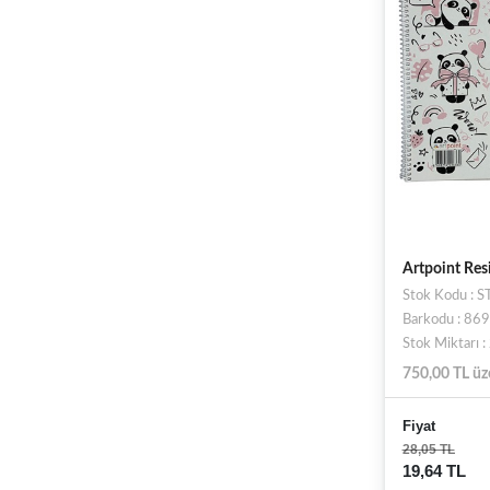
Artpoint Res
Stok Kodu : 
Barkodu : 8
Stok Miktarı 
750,00 TL üz
Fiyat
28,05 TL
19,64 TL