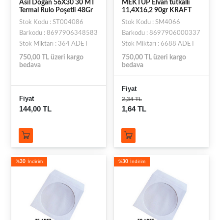
Asil Doğan 56X30 30 MT
MEKTUP Elvan tutkallı
Termal Rulo Poşetli 48Gr
11,4X16,2 90gr KRAFT
Stok Kodu : ST004086
Stok Kodu : SM4066
Barkodu : 8697906348583
Barkodu : 8697906000337
Stok Miktarı : 364 ADET
Stok Miktarı : 6688 ADET
750,00 TL üzeri kargo
750,00 TL üzeri kargo
bedava
bedava
Fiyat
Fiyat
2,34 TL
144,00 TL
1,64 TL
%
30
İndirim
%
30
İndirim