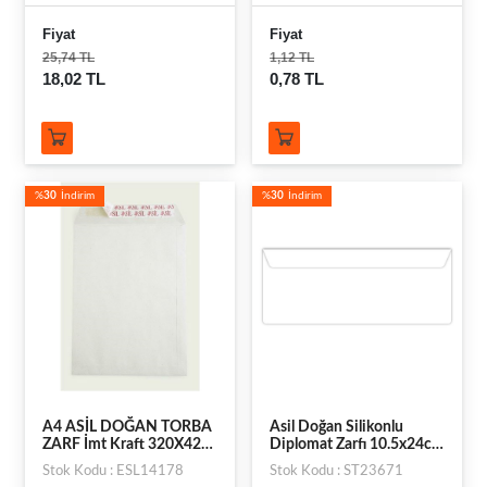
Fiyat
Fiyat
25,74 TL
1,12 TL
18,02 TL
0,78 TL
%
30
İndirim
%
30
İndirim
A4 ASİL DOĞAN TORBA
Asil Doğan Silikonlu
ZARF İmt Kraft 320X420
Diplomat Zarfı 10.5x24cm
90gr
90gr Adet
Stok Kodu : ESL14178
Stok Kodu : ST23671