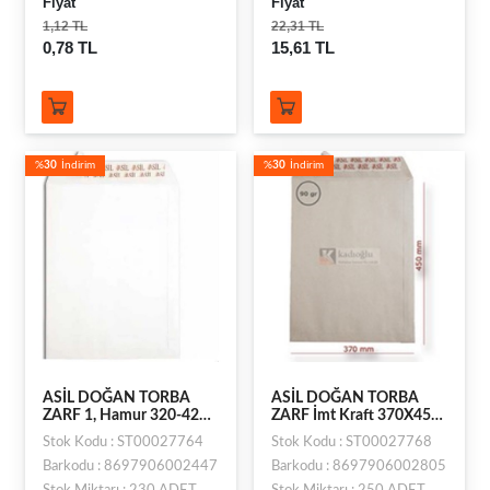
Fiyat
Fiyat
1,12 TL
22,31 TL
0,78 TL
15,61 TL
%
30
İndirim
%
30
İndirim
ASİL DOĞAN TORBA
ASİL DOĞAN TORBA
ZARF 1, Hamur 320-420
ZARF İmt Kraft 370X450
110gr
90gr
Stok Kodu : ST00027764
Stok Kodu : ST00027768
Barkodu : 8697906002447
Barkodu : 8697906002805