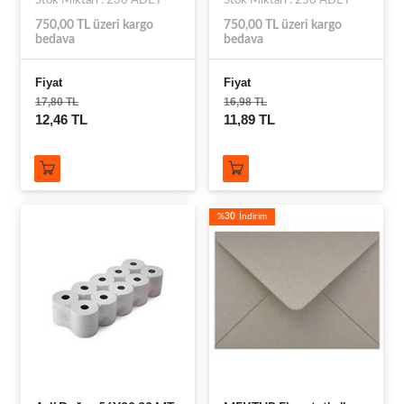
Stok Miktarı : 230 ADET
Stok Miktarı : 250 ADET
750,00 TL üzeri kargo
750,00 TL üzeri kargo
bedava
bedava
Fiyat
Fiyat
17,80 TL
16,98 TL
12,46 TL
11,89 TL
%
30
İndirim