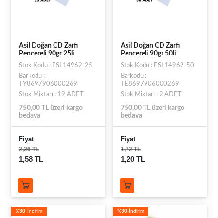
Asil Doğan CD Zarfı
Asil Doğan CD Zarfı
Pencereli 90gr 25li
Pencereli 90gr 50li
Stok Kodu : ESL14962-25
Stok Kodu : ESL14962-50
Barkodu :
Barkodu :
TY8697906000269
TE8697906000269
Stok Miktarı : 19 ADET
Stok Miktarı : 2 ADET
750,00 TL üzeri kargo
750,00 TL üzeri kargo
bedava
bedava
Fiyat
Fiyat
2,26 TL
1,72 TL
1,58 TL
1,20 TL
%
30
İndirim
%
30
İndirim