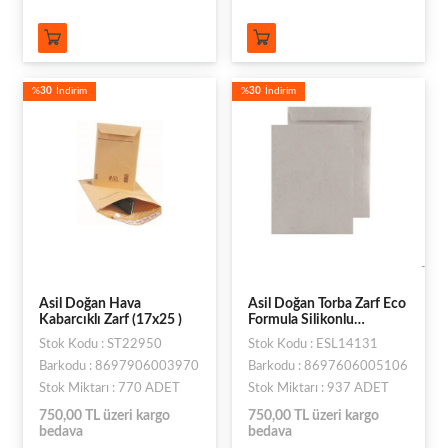
%
30
İndirim
%
30
İndirim
Asil Doğan Hava
Asil Doğan Torba Zarf Eco
Kabarcıklı Zarf (17x25 )
Formula Silikonlu
(19,5x26,5Cm)
Stok Kodu : ST22950
Stok Kodu : ESL14131
Barkodu : 8697906003970
Barkodu : 8697606005106
Stok Miktarı : 770 ADET
Stok Miktarı : 937 ADET
750,00 TL üzeri kargo
750,00 TL üzeri kargo
bedava
bedava