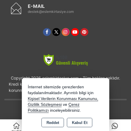
E-MAIL
destek@eslemkirtasiye.com
Copyright 2026 eslemkirtasiye.com - Tüm hakları saklıdır.
Kredi kartı bilgileriniz 256bit SSL sertifikası ile
İnternet sitemizde çerezlerden
korunmaktadır.
faydalanılmaktadır. Ayrıntılı bilgi için
Kişisel Verilerin Korunması Kanununu,
Gizlilik Sözleşmesi
ve
Çerez
Bu site AKINSOFT E-Ticaret ile hazırlanmıştır.
Politikamızı
inceleyebilirsiniz.
Reddet
Kabul Et
0