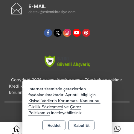
E-MAIL
destek@eslemkirtasiye.com
Copyright 2026 eslemkirtasiye.com - Tüm hakları saklıdır.
Kredi kartı bilgileriniz 256bit SSL sertifikası ile
İnternet sitemizde çerezlerden
korunmaktadır.
faydalanılmaktadır. Ayrıntılı bilgi için
Kişisel Verilerin Korunması Kanununu,
Gizlilik Sözleşmesi
ve
Çerez
Bu site AKINSOFT E-Ticaret ile hazırlanmıştır.
Politikamızı
inceleyebilirsiniz.
Reddet
Kabul Et
0