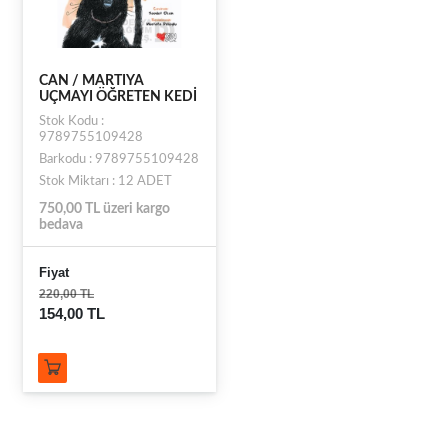
CAN / MARTIYA
UÇMAYI ÖĞRETEN KEDİ
Stok Kodu :
9789755109428
Barkodu : 9789755109428
Stok Miktarı : 12 ADET
750,00 TL üzeri kargo
bedava
Fiyat
220,00 TL
154,00 TL