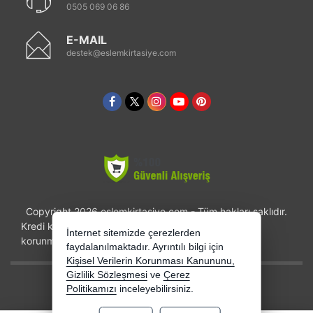
0505 069 06 86
E-MAIL
destek@eslemkirtasiye.com
Copyright 2026 eslemkirtasiye.com - Tüm hakları saklıdır.
Kredi kartı bilgileriniz 256bit SSL sertifikası ile
İnternet sitemizde çerezlerden
korunmaktadır.
faydalanılmaktadır. Ayrıntılı bilgi için
Kişisel Verilerin Korunması Kanununu,
Gizlilik Sözleşmesi
ve
Çerez
Bu site AKINSOFT E-Ticaret ile hazırlanmıştır.
Politikamızı
inceleyebilirsiniz.