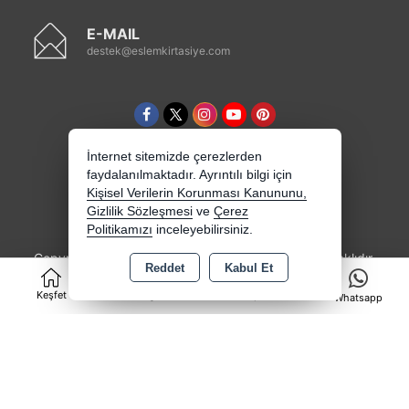
E-MAIL
destek@eslemkirtasiye.com
İnternet sitemizde çerezlerden
faydalanılmaktadır. Ayrıntılı bilgi için
Kişisel Verilerin Korunması Kanununu,
Gizlilik Sözleşmesi
ve
Çerez
Politikamızı
inceleyebilirsiniz.
Copyright 2026 eslemkirtasiye.com - Tüm hakları saklıdır.
Reddet
Kabul Et
0
Kredi kartı bilgileriniz 256bit SSL sertifikası ile
korunmaktadır.
Keşfet
Kategoriler
Sepet
Whatsapp
Bu site AKINSOFT E-Ticaret ile hazırlanmıştır.