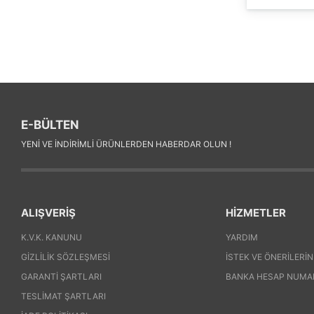
E-BÜLTEN
YENI VE INDIRIMLI ÜRÜNLERDEN HABERDAR OLUN !
ALIŞVERİŞ
HİZMETLER
K.V.K. KANUNU
YARDIM
GIZLILIK SÖZLEŞMESI
İSTEK VE ÖNERILERIN
GARANTI ŞARTLARI
BANKA HESAP NUMA
TESLIMAT ŞARTLARI