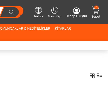
0
Hesap Oluştur
Türkçe
Giriş Yap
Sepet
OYUNCAKLAR & HEDİYELİKLER
KİTAPLAR