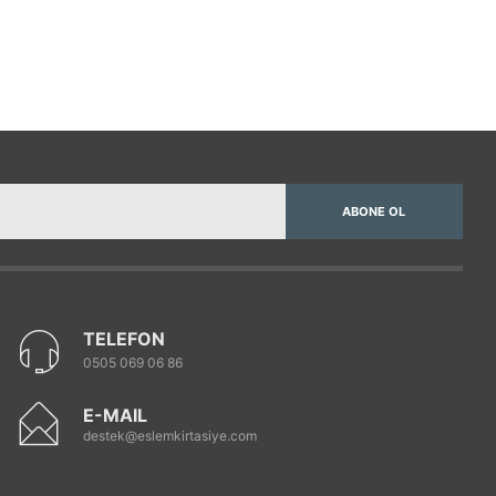
ABONE OL
TELEFON
0505 069 06 86
E-MAIL
destek@eslemkirtasiye.com