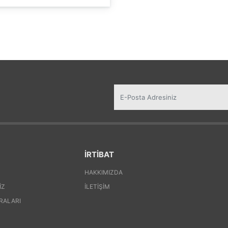
İRTİBAT
HAKKIMIZDA
IZ
İLETIŞIM
RALARI