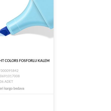
HT COLORS FOSFORLU KALEM
 ST000095842
930691017008
: 36 ADET
eri kargo bedava