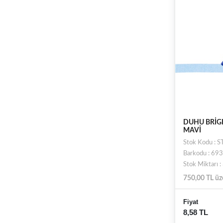
DUHU BRİG
MAVİ
Stok Kodu :
Barkodu : 6
Stok Miktarı 
750,00 TL üz
Fiyat
8,58 TL