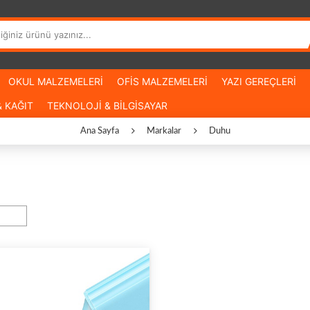
OKUL MALZEMELERİ
OFİS MALZEMELERİ
YAZI GEREÇLERİ
 KAĞIT
TEKNOLOJİ & BİLGİSAYAR
Ana Sayfa
Markalar
Duhu