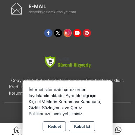
E-MAIL
destek@eslemkirtasiye.com
Copyright 2026 eslemkirtasiye.com - Tüm hakları saklıdır.
Kredi kartı bilgileriniz 256bit SSL sertifikası ile
İnternet sitemizde çerezlerden
korunmaktadır.
faydalanılmaktadır. Ayrıntılı bilgi için
Kişisel Verilerin Korunması Kanununu,
Gizlilik Sözleşmesi
ve
Çerez
Bu site AKINSOFT E-Ticaret ile hazırlanmıştır.
Politikamızı
inceleyebilirsiniz.
Reddet
Kabul Et
0