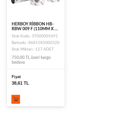
HERBOY RİBBON HB-
RBW 009 F (110MM X 60
MM X 300 M)
Stok Kodu : ST000005691
Barkodu : 8681585000320
Stok Miktarı : 127 ADET
750,00 TL üzeri kargo
bedava
Fiyat
38,61 TL