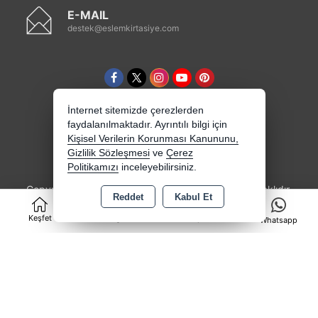
E-MAIL
destek@eslemkirtasiye.com
İnternet sitemizde çerezlerden
faydalanılmaktadır. Ayrıntılı bilgi için
Kişisel Verilerin Korunması Kanununu,
Gizlilik Sözleşmesi
ve
Çerez
Politikamızı
inceleyebilirsiniz.
Copyright 2026 eslemkirtasiye.com - Tüm hakları saklıdır.
Reddet
Kabul Et
0
Kredi kartı bilgileriniz 256bit SSL sertifikası ile
korunmaktadır.
Keşfet
Kategoriler
Sepet
Whatsapp
Bu site AKINSOFT E-Ticaret ile hazırlanmıştır.