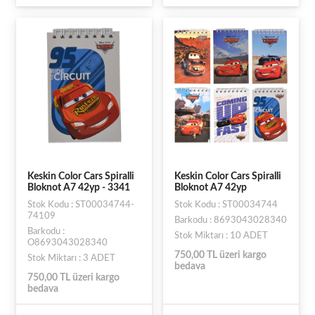
Keskin Color Cars Spiralli
Keskin Color Cars Spiralli
Bloknot A7 42yp - 3341
Bloknot A7 42yp
Stok Kodu : ST00034744-
Stok Kodu : ST00034744
74109
Barkodu : 8693043028340
Barkodu :
Stok Miktarı : 10 ADET
O8693043028340
750,00 TL üzeri kargo
Stok Miktarı : 3 ADET
bedava
750,00 TL üzeri kargo
bedava