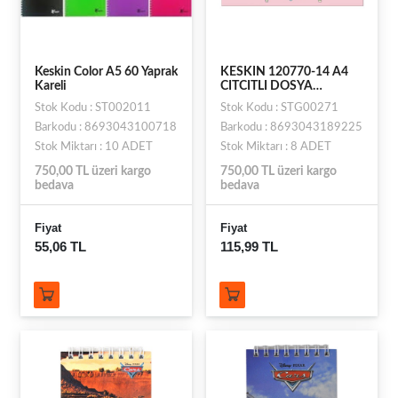
Keskin Color A5 60 Yaprak
KESKIN 120770-14 A4
Kareli
CITCITLI DOSYA
LILO&STITCH
Stok Kodu : ST002011
Stok Kodu : STG00271
Barkodu : 8693043100718
Barkodu : 8693043189225
Stok Miktarı : 10 ADET
Stok Miktarı : 8 ADET
750,00 TL üzeri kargo
750,00 TL üzeri kargo
bedava
bedava
Fiyat
Fiyat
55,06 TL
115,99 TL