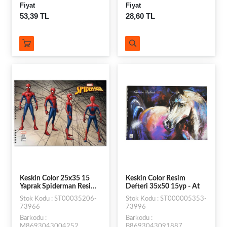
Fiyat
Fiyat
53,39 TL
28,60 TL
Keskin Color 25x35 15
Keskin Color Resim
Yaprak Spiderman Resim
Defteri 35x50 15yp - At
Defteri - 0639
Stok Kodu : ST00035206-
Stok Kodu : ST000005353-
73966
73996
Barkodu :
Barkodu :
M8693043004252
B8693043091887