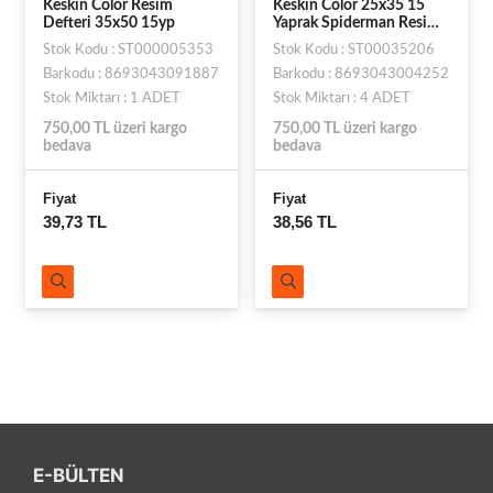
Keskin Color Resim
Keskin Color 25x35 15
Defteri 35x50 15yp
Yaprak Spiderman Resim
Defteri
Stok Kodu : ST000005353
Stok Kodu : ST00035206
Barkodu : 8693043091887
Barkodu : 8693043004252
Stok Miktarı : 1 ADET
Stok Miktarı : 4 ADET
750,00 TL üzeri kargo
750,00 TL üzeri kargo
bedava
bedava
Fiyat
Fiyat
39,73 TL
38,56 TL
E-BÜLTEN