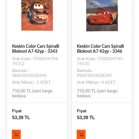
Keskin Color Cars Spiralli
Keskin Color Cars Spiralli
Bloknot A7 42yp - 3343
Bloknot A7 42yp - 3346
Stok Kodu : ST00034744-
Stok Kodu : ST00034744-
74112
74110
Barkodu :
Barkodu :
S8693043028340
P8693043028340
Stok Miktarı : 3 ADET
Stok Miktarı : 4 ADET
750,00 TL üzeri kargo
750,00 TL üzeri kargo
bedava
bedava
Fiyat
Fiyat
53,39 TL
53,39 TL