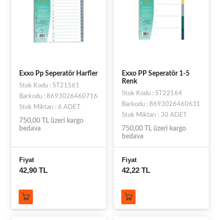
Exxo Pp Seperatör Harfler
Exxo PP Seperatör 1-5
Renk
Stok Kodu : ST21561
Stok Kodu : ST22164
Barkodu : 8693026460716
Barkodu : 8693026460631
Stok Miktarı : 6 ADET
Stok Miktarı : 30 ADET
750,00 TL üzeri kargo
bedava
750,00 TL üzeri kargo
bedava
Fiyat
Fiyat
42,90 TL
42,22 TL