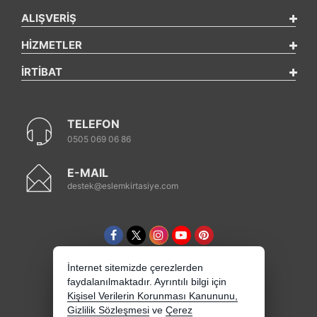
ALIŞVERİŞ
HİZMETLER
İRTİBAT
TELEFON
0505 069 06 86
E-MAIL
destek@eslemkirtasiye.com
İnternet sitemizde çerezlerden
faydalanılmaktadır. Ayrıntılı bilgi için
Kişisel Verilerin Korunması Kanununu,
Gizlilik Sözleşmesi
ve
Çerez