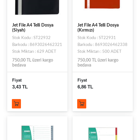
Jet File A4 Telli Dosya
Jet File A4 Telli Dosya
(Siyah)
(Kırmızı)
Stok Kodu : ST22932
Stok Kodu : ST22931
Barkodu : 8693026462321
Barkodu : 8693026462338
Stok Miktarı : 629 ADET
Stok Miktarı : 500 ADET
750,00 TL üzeri kargo
750,00 TL üzeri kargo
bedava
bedava
Fiyat
Fiyat
3,43 TL
6,86 TL