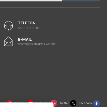
TELEFON
0505 069 06 86
E-MAIL
destek@eslemkirtasiye.com
rest
Youtube
Instagram
Twitter
Facebook