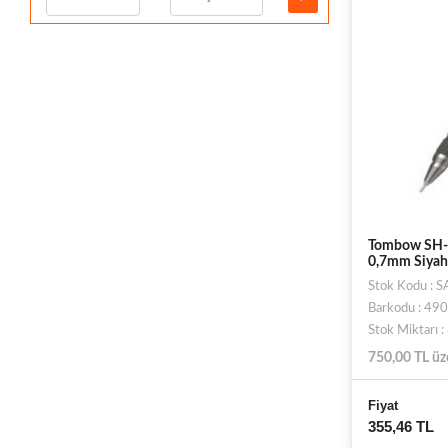
Tombow SH-3
0,7mm Siyah
Stok Kodu : 
Barkodu : 4
Stok Miktarı 
750,00 TL üz
Fiyat
355,46 TL