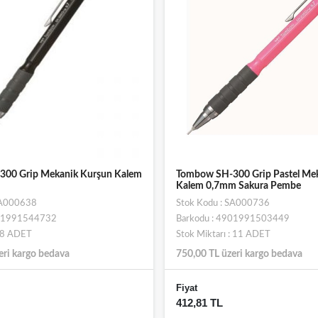
00 Grip Mekanik Kurşun Kalem
Tombow SH-300 Grip Pastel Me
Kalem 0,7mm Sakura Pembe
SA000638
Stok Kodu : SA000736
901991544732
Barkodu : 4901991503449
: 8 ADET
Stok Miktarı : 11 ADET
eri kargo bedava
750,00 TL üzeri kargo bedava
Fiyat
412,81 TL