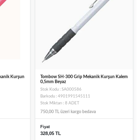
kanik Kurşun
Tombow SH-300 Grip Mekanik Kurşun Kalem
0,5mm Beyaz
Stok Kodu : SA000586
Barkodu : 4901991545111
Stok Miktarı : 8 ADET
750,00 TL üzeri kargo bedava
Fiyat
328,05 TL