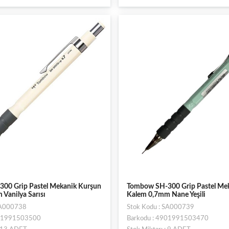
00 Grip Pastel Mekanik Kurşun
Tombow SH-300 Grip Pastel Me
Vanilya Sarısı
Kalem 0,7mm Nane Yeşili
SA000738
Stok Kodu : SA000739
901991503500
Barkodu : 4901991503470