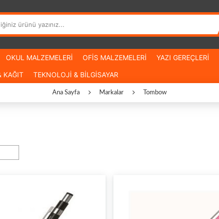
OKUL MALZEMELERİ
OFİS MALZEMELERİ
YAZI GEREÇLERİ
 KAĞIT
TEKNOLOJİ & BİLGİSAYAR
Ana Sayfa
Markalar
Tombow