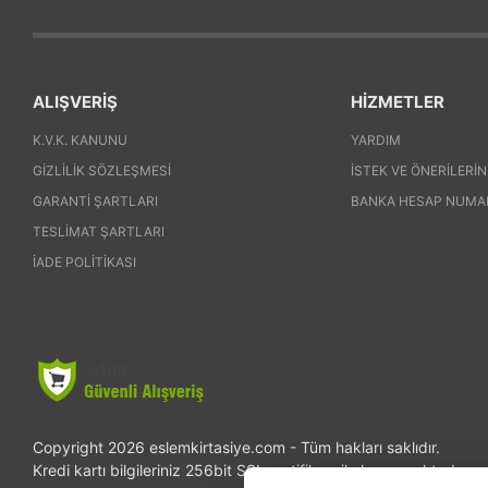
ALIŞVERİŞ
HİZMETLER
K.V.K. KANUNU
YARDIM
GIZLILIK SÖZLEŞMESI
İSTEK VE ÖNERILERIN
GARANTI ŞARTLARI
BANKA HESAP NUMA
TESLIMAT ŞARTLARI
İADE POLITIKASI
Copyright 2026 eslemkirtasiye.com - Tüm hakları saklıdır.
Kredi kartı bilgileriniz 256bit SSL sertifikası ile korunmaktadır.