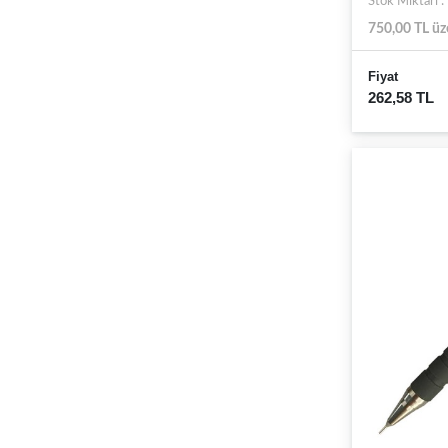
Stok Miktarı 
750,00 TL üz
Fiyat
262,58 TL