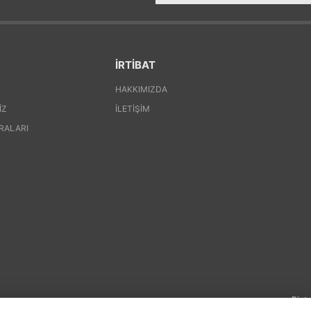
İRTİBAT
HAKKIMIZDA
IZ
İLETIŞIM
RALARI
Pinte