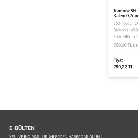
Tombow SH-3
Kalem 0,7mm
Stok Kodu : 
Barkodu : 4
Stok Miktarı 
750,00 TL üz
Fiyat
290,22 TL
E-BÜLTEN
YENI VE INDIRIMLI ÜRÜNLERDEN HABERDAR OLUN !