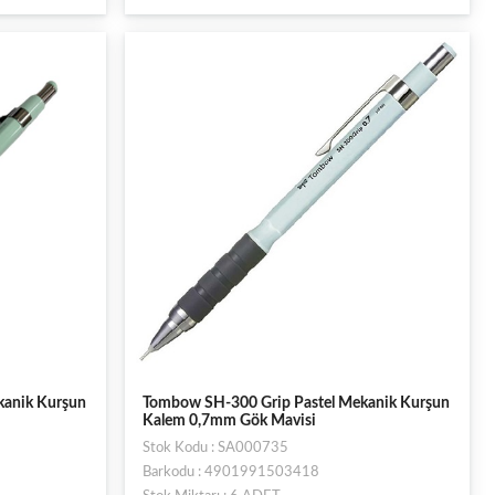
kanik Kurşun
Tombow SH-300 Grip Pastel Mekanik Kurşun
Kalem 0,7mm Gök Mavisi
Stok Kodu : SA000735
Barkodu : 4901991503418