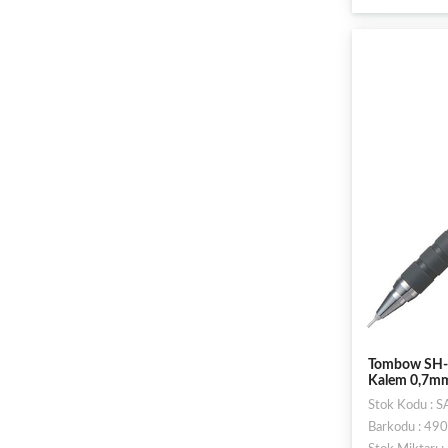
Tombow SH-3
Kalem 0,7mm 
Stok Kodu : 
Barkodu : 4