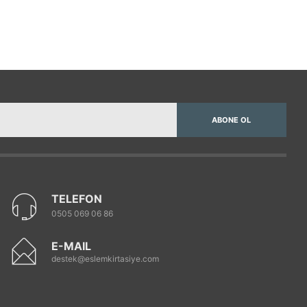
ABONE OL
TELEFON
0505 069 06 86
E-MAIL
destek@eslemkirtasiye.com