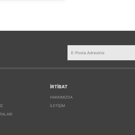
İRTİBAT
HAKKIMIZDA
IZ
İLETIŞIM
RALARI