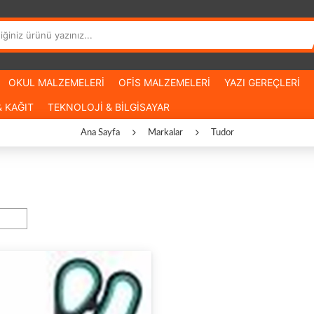
OKUL MALZEMELERİ
OFİS MALZEMELERİ
YAZI GEREÇLERİ
 KAĞIT
TEKNOLOJİ & BİLGİSAYAR
Ana Sayfa
Markalar
Tudor