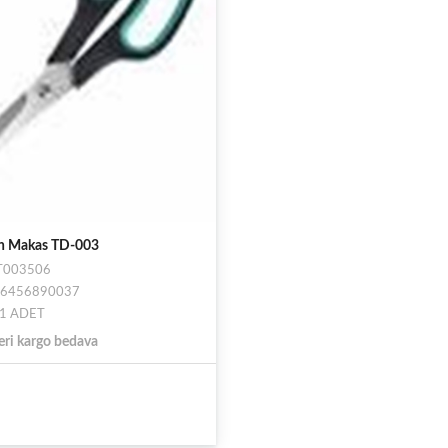
ch Makas TD-003
ST003506
626456890037
: 1 ADET
eri kargo bedava