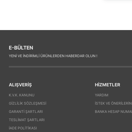
E-BÜLTEN
YENI VE INDIRIMLI ÜRÜNLERDEN HABERDAR OLUN !
ALIŞVERİŞ
HİZMETLER
K.V.K. KANUNU
YARDIM
GIZLILIK SÖZLEŞMESI
İSTEK VE ÖNERILERIN
GARANTI ŞARTLARI
BANKA HESAP NUMA
TESLIMAT ŞARTLARI
İADE POLITIKASI