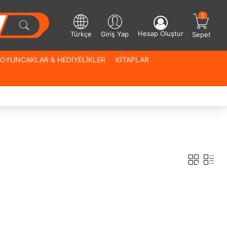
0
Hesap Oluştur
Türkçe
Giriş Yap
Sepet
OYUNCAKLAR & HEDİYELİKLER
KİTAPLAR