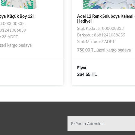
oya Küçük Boy 12li
Adel 12 Renk Suluboya Kalemi -
Hediyeli
: ST000000832
Stok Kodu : ST000000833
8681241086859
Barkodu : 8681241088655
 : 28 ADET
Stok Miktarı : 7 ADET
zeri kargo bedava
750,00 TL üzeri kargo bedava
Fiyat
264,55 TL