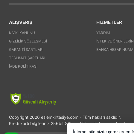
ALIŞVERİŞ
HİZMETLER
K.V.K. KANUNU
YARDIM
GIZLILIK SÖZLEŞMESI
İSTEK VE ÖNERILERIN
GARANTI ŞARTLARI
BANKA HESAP NUMA
TESLIMAT ŞARTLARI
İADE POLITIKASI
Copyright 2026 eslemkirtasiye.com - Tüm hakları saklıdır.
Kredi kartı bilgileriniz 256bit SSL sertifikası ile korunmaktadır.
İnternet sitemizde çerezlerden fay