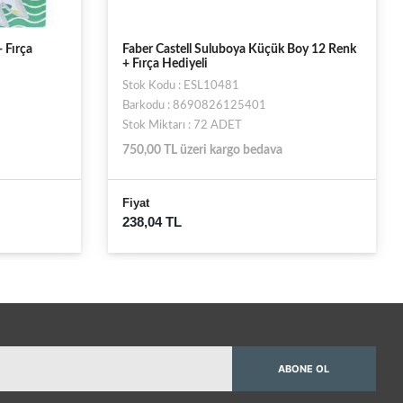
 Fırça
Faber Castell Suluboya Küçük Boy 12 Renk
+ Fırça Hediyeli
Stok Kodu : ESL10481
Barkodu : 8690826125401
Stok Miktarı : 72 ADET
750,00 TL üzeri kargo bedava
Fiyat
238,04 TL
ABONE OL