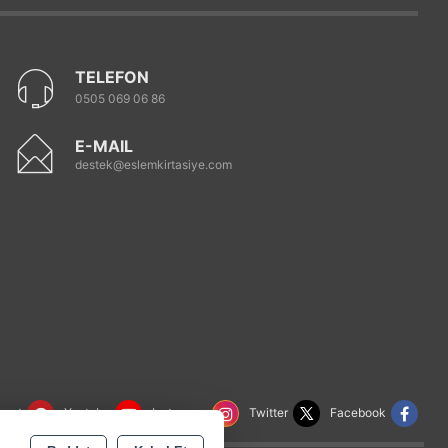
TELEFON
0505 069 06 86
E-MAIL
destek@eslemkirtasiye.com
rest
Youtube
Instagram
Twitter
Facebook