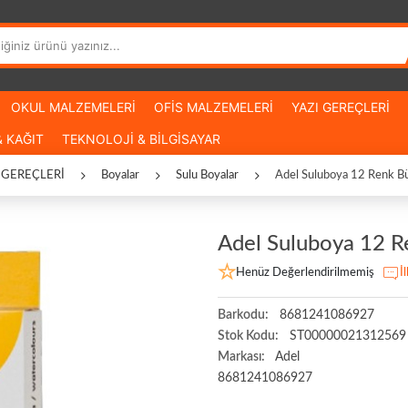
OKUL MALZEMELERİ
OFİS MALZEMELERİ
YAZI GEREÇLERİ
 KAĞIT
TEKNOLOJİ & BİLGİSAYAR
 GEREÇLERİ
Boyalar
Sulu Boyalar
Adel Suluboya 12 Renk B
Adel Suluboya 12 
Henüz Değerlendirilmemiş
İ
Barkodu:
8681241086927
Stok Kodu:
ST00000021312569
Markası:
Adel
8681241086927