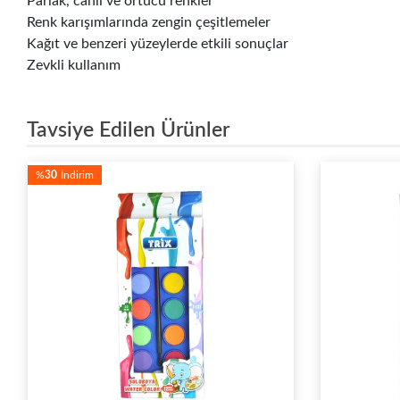
Parlak, canlı ve örtücü renkler
Renk karışımlarında zengin çeşitlemeler
Kağıt ve benzeri yüzeylerde etkili sonuçlar
Zevkli kullanım
Tavsiye Edilen Ürünler
%
30
İndirim