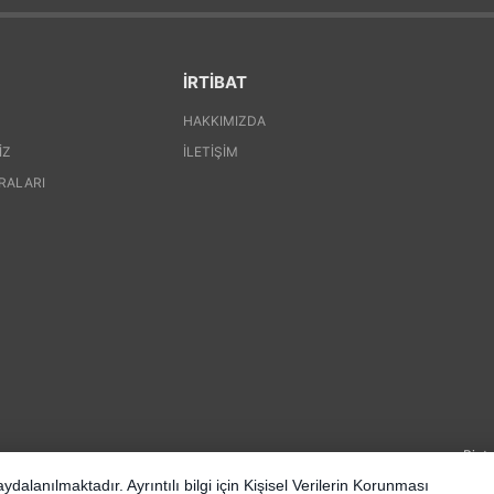
İRTİBAT
HAKKIMIZDA
IZ
İLETIŞIM
RALARI
Pinte
dalanılmaktadır. Ayrıntılı bilgi için
Kişisel Verilerin Korunması