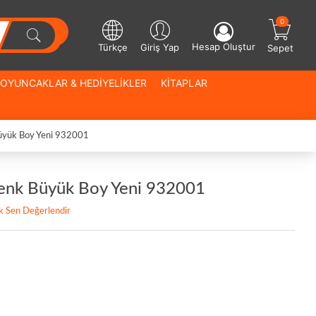
0
Hesap Oluştur
Türkçe
Giriş Yap
Sepet
OYUNCAKLAR & HEDİYELİKLER
KİTAPLAR
üyük Boy Yeni 932001
Renk Büyük Boy Yeni 932001
lk Sen Değerlendir