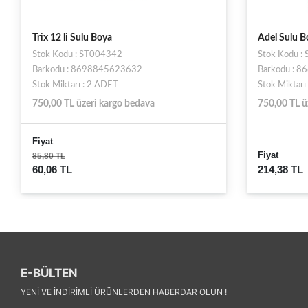
Trix 12 li Sulu Boya
Adel Sulu B
Stok Kodu : ST004342
Stok Kodu 
Barkodu : 8698845623632
Barkodu : 
Stok Miktarı : 2 ADET
Stok Miktarı
750,00 TL üzeri kargo bedava
750,00 TL ü
Fiyat
Fiyat
85,80 TL
60,06 TL
214,38 TL
E-BÜLTEN
YENI VE INDIRIMLI ÜRÜNLERDEN HABERDAR OLUN !