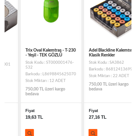
Trix Oval Kalemtraş - T-230
Adel Blackline Kalemtıraş
- Yeşil - TEK GÖZLÜ
Klasik Renkler
Stok Kodu : ST000001476-
Stok Kodu : SA3862
532
Barkodu : 8681241369990
Barkodu : L8698845625070
Stok Miktarı : 22 ADET
Stok Miktarı : 12 ADET
750,00 TL üzeri kargo
750,00 TL üzeri kargo
bedava
bedava
Fiyat
Fiyat
19,63 TL
27,16 TL