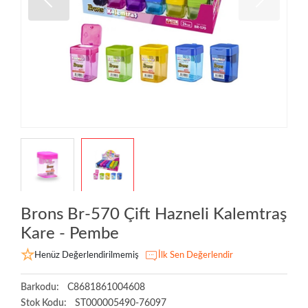
Brons Br-570 Çift Hazneli Kalemtraş
Kare - Pembe
Henüz Değerlendirilmemiş
İlk Sen Değerlendir
Barkodu:
C8681861004608
Stok Kodu:
ST000005490-76097