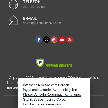
TELEFON
0505 069 06 86
E-MAIL
destek@eslemkirtasiye.com
Copyright 2026 eslemkirtasiye.com - Tüm hakları saklıdır.
Kredi kartı bilgileriniz 256bit SSL sertifikası ile
İnternet sitemizde çerezlerden
korunmaktadır.
faydalanılmaktadır. Ayrıntılı bilgi için
Kişisel Verilerin Korunması Kanununu,
Gizlilik Sözleşmesi
ve
Çerez
Bu site AKINSOFT E-Ticaret ile hazırlanmıştır.
Politikamızı
inceleyebilirsiniz.