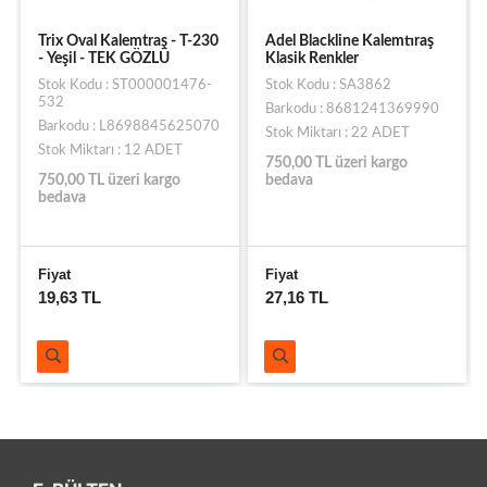
Adel Blackline Kalemtıraş
Ark Hazneli Çiftli Kalemtraş
Klasik Renkler
- Mor
Stok Kodu : SA3862
Stok Kodu : SA059364-
79719
Barkodu : 8681241369990
Barkodu : C8690857817054
Stok Miktarı : 22 ADET
Stok Miktarı : 3 ADET
750,00 TL üzeri kargo
bedava
750,00 TL üzeri kargo
bedava
Fiyat
Fiyat
27,16 TL
11,45 TL