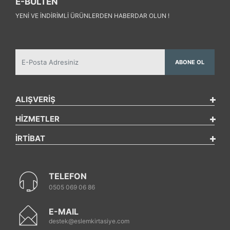
E-BÜLTEN
YENI VE INDIRIMLI ÜRÜNLERDEN HABERDAR OLUN !
ABONE OL
ALIŞVERİŞ
HİZMETLER
İRTİBAT
TELEFON
0505 069 06 86
E-MAIL
destek@eslemkirtasiye.com