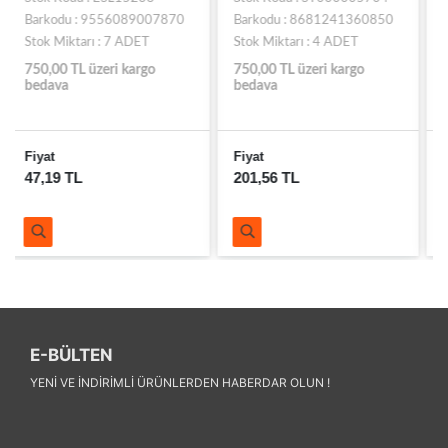
Barkodu : 8681241360850
Barkodu : 9556089005265
Stok Miktarı : 4 ADET
Stok Miktarı : 69 ADET
750,00 TL üzeri kargo
750,00 TL üzeri kargo
bedava
bedava
Fiyat
Fiyat
201,56 TL
51,22 TL
E-BÜLTEN
YENI VE INDIRIMLI ÜRÜNLERDEN HABERDAR OLUN !