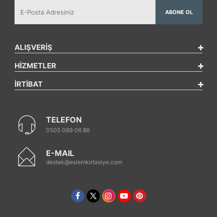
ABONE OL
ALIŞVERİŞ
HİZMETLER
İRTİBAT
TELEFON
0505 069 06 86
E-MAIL
destek@eslemkirtasiye.com