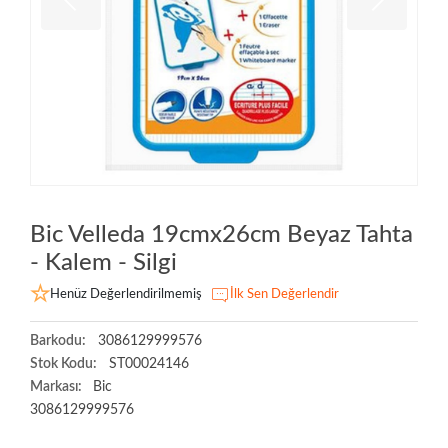
Bic Velleda 19cmx26cm Beyaz Tahta
- Kalem - Silgi
Henüz Değerlendirilmemiş
İlk Sen Değerlendir
Barkodu:
3086129999576
Stok Kodu:
ST00024146
Markası:
Bic
3086129999576