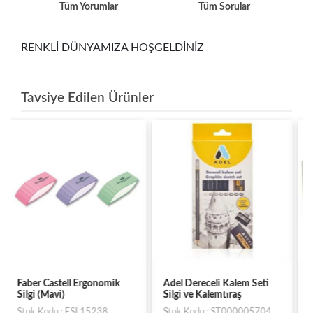
Tüm Yorumlar
Tüm Sorular
RENKLİ DÜNYAMIZA HOŞGELDİNİZ
Tavsiye Edilen Ürünler
Adel Dereceli Kalem Seti
Faber Castell Dust-Free
Silgi ve Kalemtıraş
Siyah Silgi
Stok Kodu : ST000005704
Stok Kodu : SA3897