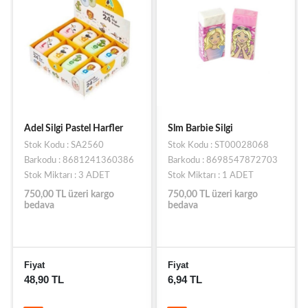
Slm Barbie Silgi
Trix Office Series Silgi
Stok Kodu : ST00028068
Stok Kodu : ST004339
Barkodu : 8698547872703
Barkodu : 8698845625988
Stok Miktarı : 1 ADET
Stok Miktarı : 1 ADET
750,00 TL üzeri kargo
750,00 TL üzeri kargo
bedava
bedava
Fiyat
Fiyat
6,94 TL
5,15 TL