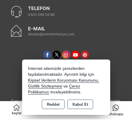
TELEFON
0505 069 06 86
E-MAIL
destek@eslemkirtasiye.com
İnternet sitemizde çerezlerden
faydalanılmaktadır. Ayrıntılı bilgi için
Kişisel Verilerin Korunması Kanununu,
Gizlilik Sözleşmesi
ve
Çerez
Politikamızı
inceleyebilirsiniz.
Copyright 2026 eslemkirtasiye.com - Tüm hakları saklıdır.
Reddet
Kabul Et
0
Kredi kartı bilgileriniz 256bit SSL sertifikası ile
korunmaktadır.
Keşfet
Kategoriler
Sepet
Whatsapp
Bu site AKINSOFT E-Ticaret ile hazırlanmıştır.