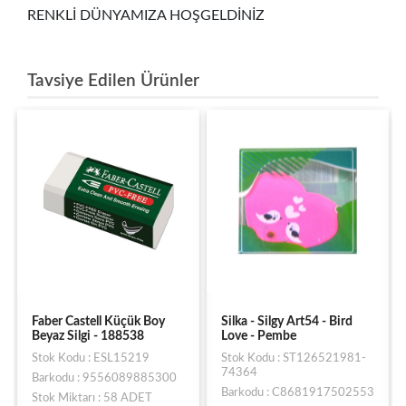
RENKLİ DÜNYAMIZA HOŞGELDİNİZ
Tavsiye Edilen Ürünler
Faber Castell Küçük Boy
Silka - Silgy Art54 - Bird
Beyaz Silgi - 188538
Love - Pembe
Stok Kodu : ESL15219
Stok Kodu : ST126521981-
74364
Barkodu : 9556089885300
Barkodu : C8681917502553
Stok Miktarı : 58 ADET