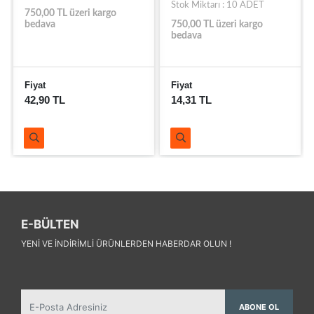
Stok Miktarı : 10 ADET
750,00 TL üzeri kargo
bedava
750,00 TL üzeri kargo
bedava
Fiyat
Fiyat
42,90 TL
14,31 TL
E-BÜLTEN
YENI VE INDIRIMLI ÜRÜNLERDEN HABERDAR OLUN !
ABONE OL