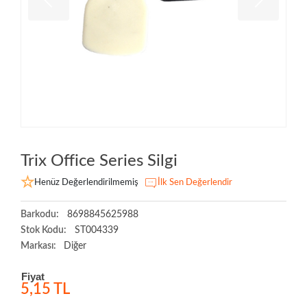
Trix Office Series Silgi
Henüz Değerlendirilmemiş
İlk Sen Değerlendir
Barkodu:
8698845625988
Stok Kodu:
ST004339
Markası:
Diğer
Fiyat
5,15 TL