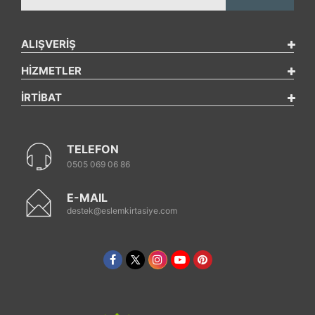
ALIŞVERİŞ
HİZMETLER
İRTİBAT
TELEFON
0505 069 06 86
E-MAIL
destek@eslemkirtasiye.com