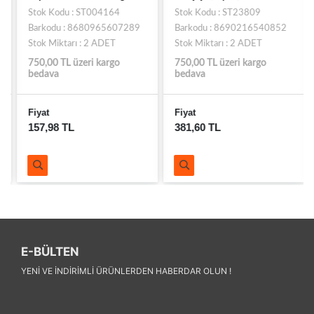
Stok Kodu : ST004164
Stok Kodu : ST23809
Barkodu : 8680965607289
Barkodu : 8690216540852
Stok Miktarı : 2 ADET
Stok Miktarı : 2 ADET
750,00 TL üzeri kargo
750,00 TL üzeri kargo
bedava
bedava
Fiyat
Fiyat
157,98 TL
381,60 TL
E-BÜLTEN
YENI VE INDIRIMLI ÜRÜNLERDEN HABERDAR OLUN !