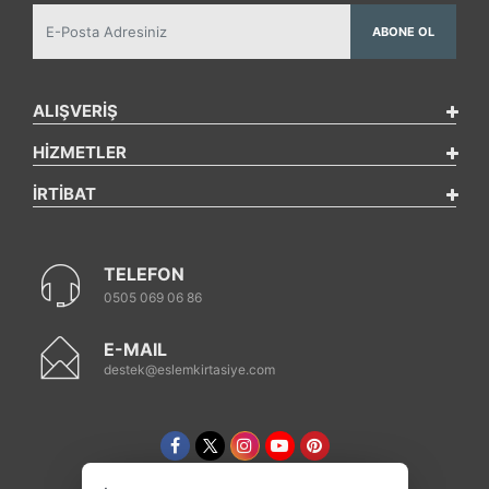
ABONE OL
ALIŞVERİŞ
HİZMETLER
İRTİBAT
TELEFON
0505 069 06 86
E-MAIL
destek@eslemkirtasiye.com