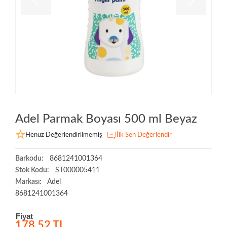
Adel Parmak Boyası 500 ml Beyaz
Henüz Değerlendirilmemiş
İlk Sen Değerlendir
Barkodu:
8681241001364
Stok Kodu:
ST000005411
Markası:
Adel
8681241001364
Fiyat
178,52 TL