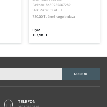
Barkodu : 8680965607289
Stok Miktarı : 2 ADET
750,00 TL üzeri kargo bedava
Fiyat
157,98 TL
ABONE OL
TELEFON
0505 069 06 86