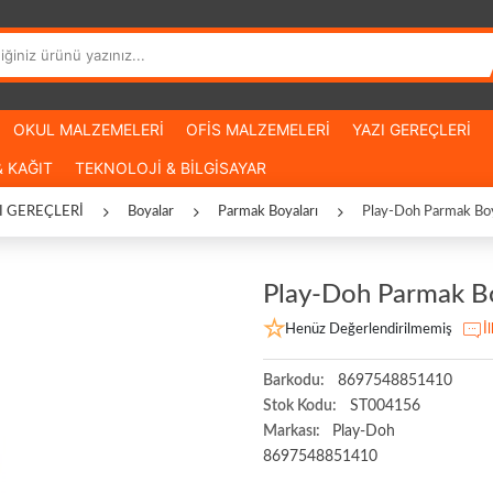
OKUL MALZEMELERİ
OFİS MALZEMELERİ
YAZI GEREÇLERİ
 KAĞIT
TEKNOLOJİ & BİLGİSAYAR
I GEREÇLERİ
Boyalar
Parmak Boyaları
Play-Doh Parmak Boy
Play-Doh Parmak Bo
Henüz Değerlendirilmemiş
İ
Barkodu:
8697548851410
Stok Kodu:
ST004156
Markası:
Play-Doh
8697548851410