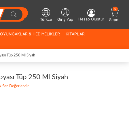
0
Hesap Oluştur
Türkçe
Giriş Yap
Sepet
OYUNCAKLAR & HEDİYELİKLER
KİTAPLAR
ası Tüp 250 Ml Siyah
yası Tüp 250 Ml Siyah
lk Sen Değerlendir