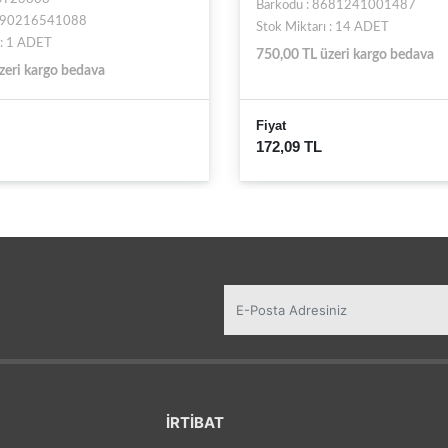
Barkodu : 8681241001487
8690216541088
Stok Miktarı : 14 ADET
 : 1 ADET
750,00 TL üzeri kargo bedava
zeri kargo bedava
Fiyat
172,09 TL
İRTİBAT