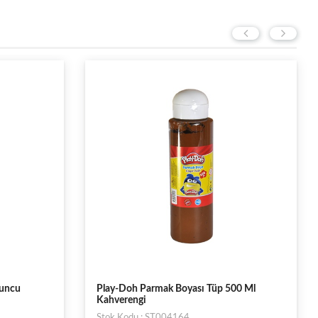
runcu
Play-Doh Parmak Boyası Tüp 500 Ml
Kahverengi
Stok Kodu : ST004164