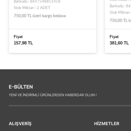
Barkodu : 8697548851458
Barkodu : 
Stok Miktarı : 2 ADET
Stok Miktarı
750,00 TL üzeri kargo bedava
750,00 TL ü
Fiyat
Fiyat
157,98 TL
381,60 TL
E-BÜLTEN
YENI VE INDIRIMLI ÜRÜNLERDEN HABERDAR OLUN !
ALIŞVERİŞ
HİZMETLER