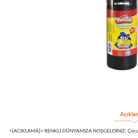
Açıkla
<[ACIKLAMA]> RENKLİ DÜNYAMIZA HOŞGELDİNİZ; Çocukların kağ