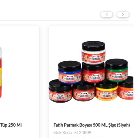
50 Ml
Fatih Parmak Boyası 500 ML Şişe (Siyah)
Stok Kodu : ST23809