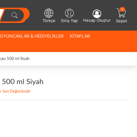
0
Hesap Oluştur
Türkçe
Giriş Yap
Sepet
OYUNCAKLAR & HEDİYELİKLER
KİTAPLAR
ası 500 ml Siyah
 500 ml Siyah
lk Sen Değerlendir