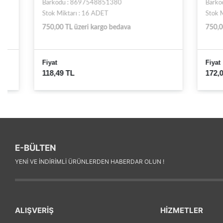
Barkodu : 8697548851380
Barkodu : 
Stok Miktarı : 16 ADET
Stok Miktarı
750,00 TL üzeri kargo bedava
750,00 TL ü
Fiyat
Fiyat
118,49 TL
172,09 TL
E-BÜLTEN
YENI VE INDIRIMLI ÜRÜNLERDEN HABERDAR OLUN !
ALIŞVERİŞ
HİZMETLER