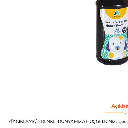
Açıkla
<[ACIKLAMA]> RENKLİ DÜNYAMIZA HOŞGELDİNİZ; Çocukların kağ