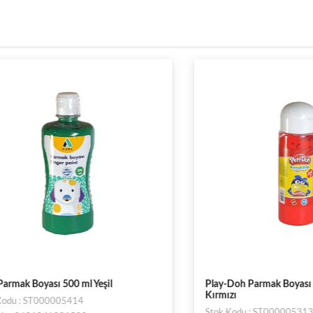
 Boyası 500 ml Yeşil
Play-Doh Parmak Boyası Tüp 2
Kırmızı
: ST000005414
Stok Kodu : ST000005313