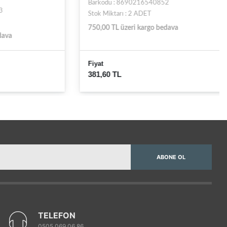
Barkodu : 8690216540852
Stok Miktarı : 2 ADET
750,00 TL üzeri kargo bedava
Fiyat
381,60 TL
ABONE OL
TELEFON
0505 069 06 86