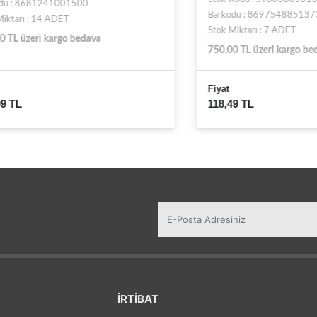
8681241001500
Barkodu : 8697548851373
 : 14 ADET
Stok Miktarı : 7 ADET
zeri kargo bedava
750,00 TL üzeri kargo bedava
Fiyat
118,49 TL
İRTİBAT