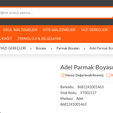
OKUL MALZEMELERİ
OFİS MALZEMELERİ
YAZI GEREÇLERİ
 KAĞIT
TEKNOLOJİ & BİLGİSAYAR
YAZI GEREÇLERİ
Boyalar
Parmak Boyaları
Adel Parmak Boy
Adel Parmak Boyası
Henüz Değerlendirilmemiş
İ
Barkodu:
8681241001463
Stok Kodu:
ST002127
Markası:
Adel
8681241001463