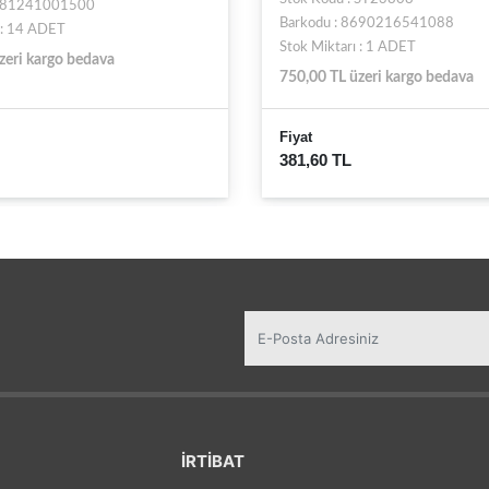
8681241001500
Barkodu : 8690216541088
 : 14 ADET
Stok Miktarı : 1 ADET
zeri kargo bedava
750,00 TL üzeri kargo bedava
Fiyat
381,60 TL
İRTİBAT