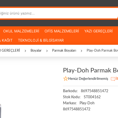
OKUL MALZEMELERİ
OFİS MALZEMELERİ
YAZI GEREÇLERİ
 KAĞIT
TEKNOLOJİ & BİLGİSAYAR
I GEREÇLERİ
Boyalar
Parmak Boyaları
Play-Doh Parmak Boy
Play-Doh Parmak Bo
Henüz Değerlendirilmemiş
İ
Barkodu:
8697548851472
Stok Kodu:
ST004162
Markası:
Play-Doh
8697548851472