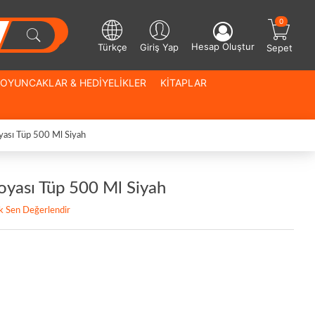
0
Hesap Oluştur
Türkçe
Giriş Yap
Sepet
OYUNCAKLAR & HEDİYELİKLER
KİTAPLAR
ası Tüp 500 Ml Siyah
yası Tüp 500 Ml Siyah
lk Sen Değerlendir