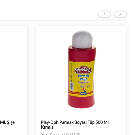
 ML Şişe
Play-Doh Parmak Boyası Tüp 500 Ml
Kırmızı
Stok Kodu : ST004158