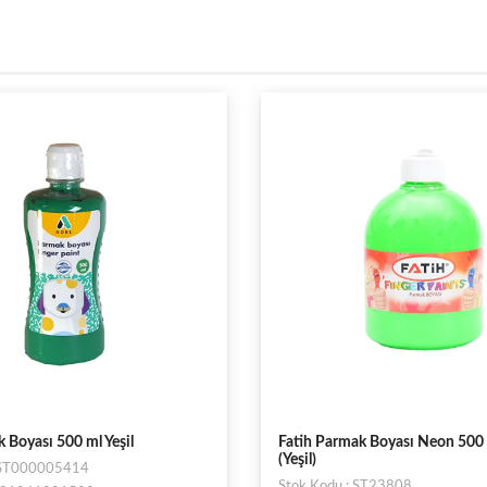
 Boyası 500 ml Yeşil
Fatih Parmak Boyası Neon 500
(Yeşil)
: ST000005414
Stok Kodu : ST23808