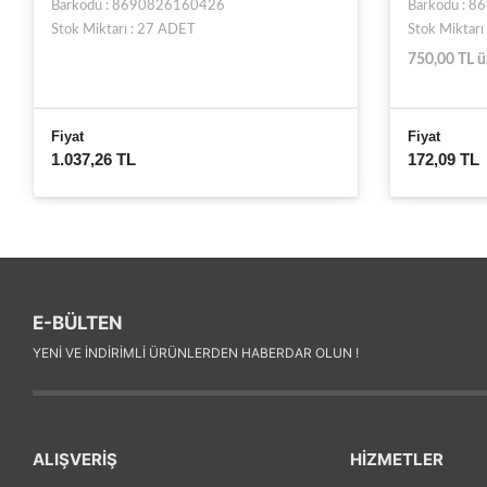
Barkodu : 8690826160426
Barkodu : 
Stok Miktarı : 27 ADET
Stok Miktarı
750,00 TL ü
Fiyat
Fiyat
1.037,26 TL
172,09 TL
E-BÜLTEN
YENI VE INDIRIMLI ÜRÜNLERDEN HABERDAR OLUN !
ALIŞVERİŞ
HİZMETLER