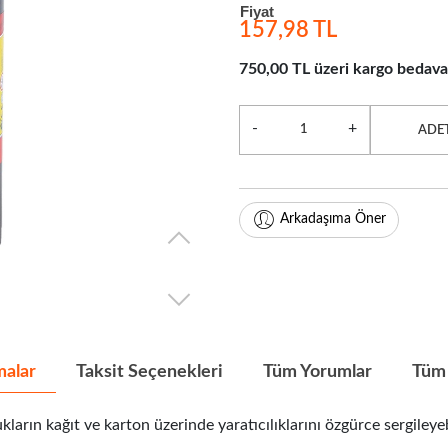
Fiyat
157,98 TL
750,00 TL üzeri kargo bedava
-
+
ADE
Arkadaşıma Öner
malar
Taksit Seçenekleri
Tüm Yorumlar
Tüm 
ıt ve karton üzerinde yaratıcılıklarını özgürce sergileyebilm