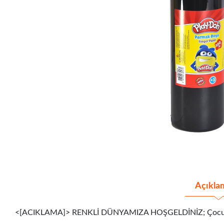
Açıkla
<[ACIKLAMA]> RENKLİ DÜNYAMIZA HOŞGELDİNİZ; Çocukların kağ