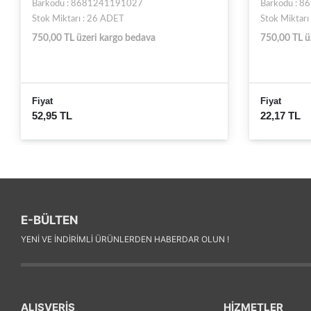
Barkodu : 8698207024602
Barkodu : 
Stok Miktarı : 242 ADET
Stok Miktarı
750,00 TL üzeri kargo bedava
750,00 TL ü
Fiyat
Fiyat
22,17 TL
173,23 TL
E-BÜLTEN
YENI VE INDIRIMLI ÜRÜNLERDEN HABERDAR OLUN !
ALIŞVERİŞ
HİZMETLER