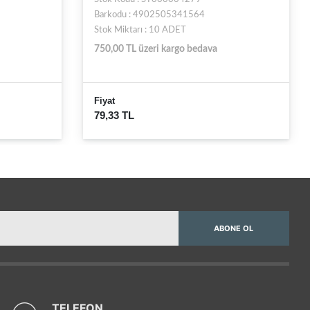
Barkodu : 4902505341540
Stok Miktarı : 39 ADET
750,00 TL üzeri kargo bedava
Fiyat
74,68 TL
ABONE OL
TELEFON