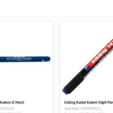
at Kalemi Silgili Mavi 147S
Pilot CD-DVD Marker Begreen -
EFCD-G-BG
: ST00030271
Stok Kodu : ST000004279