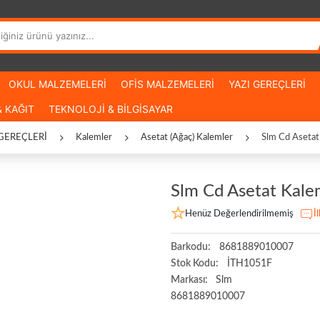
OKUL MALZEMELERİ
OFİS MALZEMELERİ
YAZI GEREÇLERİ
 KAĞIT
TEKNOLOJİ & BİLGİSAYAR
 GEREÇLERİ
Kalemler
Asetat (Ağaç) Kalemler
Slm Cd Asetat 
Slm Cd Asetat Kalemi
Henüz Değerlendirilmemiş
İ
Barkodu:
8681889010007
Stok Kodu:
İTH1051F
Markası:
Slm
8681889010007