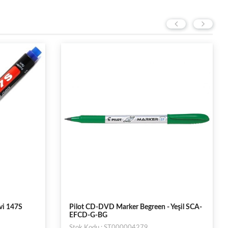
 Yeşil SCA-
Pilot CD-DVD Marker Begreen - Kırmızı
SCA-EFCD-BG
Stok Kodu : ST000005680