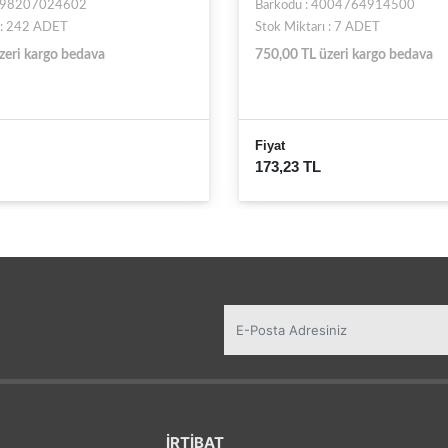
4004764914500
Barkodu : 4902505341564
 : 7 ADET
Stok Miktarı : 10 ADET
zeri kargo bedava
750,00 TL üzeri kargo bedava
Fiyat
79,33 TL
İRTİBAT