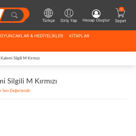
0
Hesap Oluştur
Türkçe
Giriş Yap
Sepet
OYUNCAKLAR & HEDİYELİKLER
KİTAPLAR
Kalemi Silgili M Kırmızı
 Silgili M Kırmızı
lk Sen Değerlendir