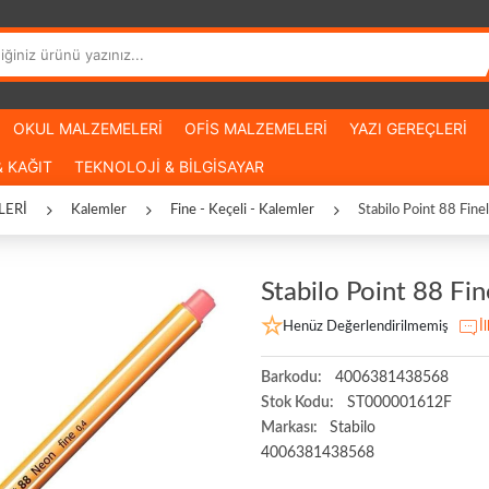
OKUL MALZEMELERİ
OFİS MALZEMELERİ
YAZI GEREÇLERİ
 KAĞIT
TEKNOLOJİ & BİLGİSAYAR
LERİ
Kalemler
Fine - Keçeli - Kalemler
Stabilo Point 88 Fine
Stabilo Point 88 Fi
Henüz Değerlendirilmemiş
İ
Barkodu:
4006381438568
Stok Kodu:
ST000001612F
Markası:
Stabilo
4006381438568