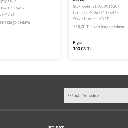
 ST003510
Stok Kodu : ST000001620F
4005401516477
Barkodu : 4006381186445
 : 6 ADET
Stok Miktarı : 1 ADET
zeri kargo bedava
750,00 TL üzeri kargo bedava
Fiyat
103,03 TL
İRTİBAT