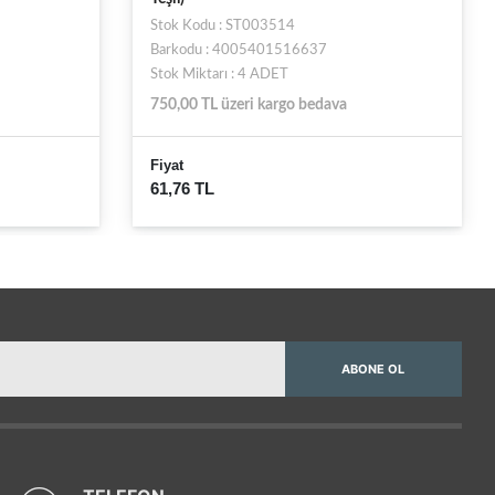
Stok Kodu : ST003514
Barkodu : 4005401516637
Stok Miktarı : 4 ADET
750,00 TL üzeri kargo bedava
Fiyat
61,76 TL
ABONE OL