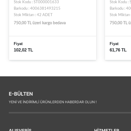
Stok Kodu : ST000001633
Stok Kodu :
Barkodu : 4006381493215
Barkodu : 
Stok Miktarı : 42 ADET
Stok Miktarı
750,00 TL üzeri kargo bedava
750,00 TL ü
Fiyat
Fiyat
102,02 TL
61,76 TL
E-BÜLTEN
YENI VE INDIRIMLI ÜRÜNLERDEN HABERDAR OLUN !
ALIŞVERİŞ
HİZMETLER