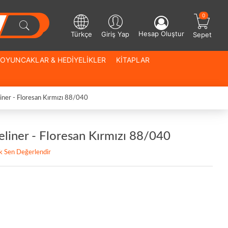
0
Hesap Oluştur
Türkçe
Giriş Yap
Sepet
OYUNCAKLAR & HEDİYELİKLER
KİTAPLAR
liner - Floresan Kırmızı 88/040
neliner - Floresan Kırmızı 88/040
lk Sen Değerlendir