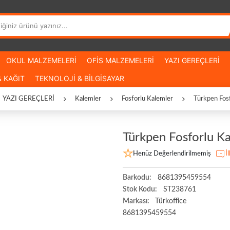
OKUL MALZEMELERİ
OFİS MALZEMELERİ
YAZI GEREÇLERİ
 KAĞIT
TEKNOLOJİ & BİLGİSAYAR
YAZI GEREÇLERİ
Kalemler
Fosforlu Kalemler
Türkpen Fosf
Türkpen Fosforlu Ka
Henüz Değerlendirilmemiş
İ
Barkodu:
8681395459554
Stok Kodu:
ST238761
Markası:
Türkoffice
8681395459554