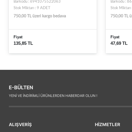
Barkodu : 8681248720558
Barkodu : 
Stok Miktarı : 5 ADET
Stok Miktarı
750,00 TL üzeri kargo bedava
750,00 TL ü
Fiyat
Fiyat
47,69 TL
40,20 TL
E-BÜLTEN
YENI VE INDIRIMLI ÜRÜNLERDEN HABERDAR OLUN !
ALIŞVERİŞ
HİZMETLER