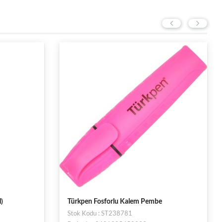
Mikro Metalik Fosforlu Kalem MK-603M
Stok Kodu : ST00024426