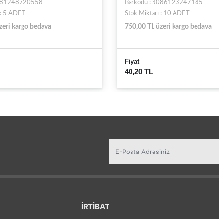
3086123247185
Barkodu : 8681395459233
 : 10 ADET
Stok Miktarı : 9999+ ADET
zeri kargo bedava
750,00 TL üzeri kargo bedava
Fiyat
21,45 TL
İRTİBAT