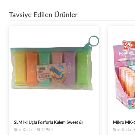
Tavsiye Edilen Ürünler
Mikro MK-605P-36 Renkli Fosforlu Kalem
Bic Marking 
Stok Kodu : ST00024427
Stok Kodu :