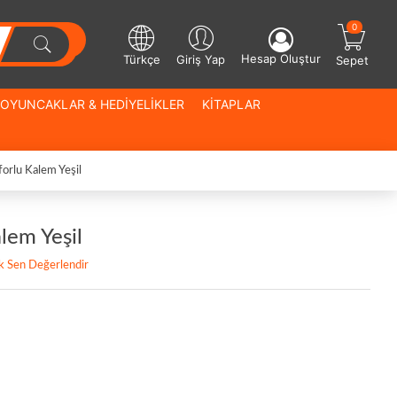
0
Hesap Oluştur
Türkçe
Giriş Yap
Sepet
OYUNCAKLAR & HEDİYELİKLER
KİTAPLAR
orlu Kalem Yeşil
lem Yeşil
lk Sen Değerlendir