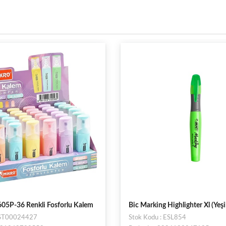
Highlighter Xl (Yeşil)
Türkpen Fosforlu Kalem Pembe
 ESL854
Stok Kodu : ST238781