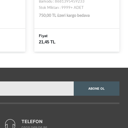
Barkodu : 8681248727670
Stok Miktarı : 12 ADET
750,00 TL üzeri kargo bedava
Fiyat
24,89 TL
ABONE OL
TELEFON
0505 069 06 86