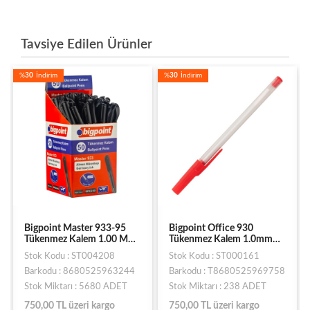
Tavsiye Edilen Ürünler
%
30
İndirim
%
30
İndirim
Bigpoint Master 933-95
Bigpoint Office 930
Tükenmez Kalem 1.00 Mm
Tükenmez Kalem 1.0mm
Siyah 50 li
Kırmızı
Stok Kodu : ST004208
Stok Kodu : ST000161
Barkodu : 8680525963244
Barkodu : T8680525969758
Stok Miktarı : 5680 ADET
Stok Miktarı : 238 ADET
750,00 TL üzeri kargo
750,00 TL üzeri kargo