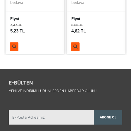
bedava
bedava
Fiyat
Fiyat
7,47 TL
6,60 TL
5,23 TL
4,62 TL
E-BÜLTEN
YENI VE INDIRIMLI ÜRÜNLERDEN HABERDAR OLUN !
ABONE OL