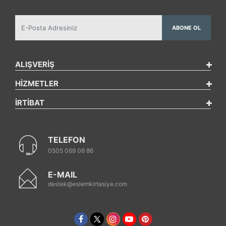
ABONE OL
ALIŞVERİŞ
HİZMETLER
İRTİBAT
TELEFON
0505 069 06 86
E-MAIL
destek@eslemkirtasiye.com