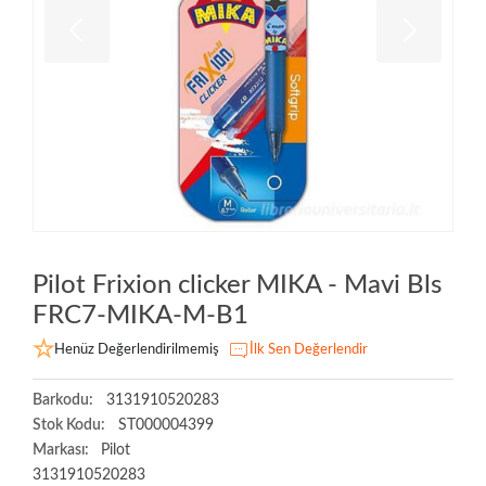
Pilot Frixion clicker MIKA - Mavi Bls
FRC7-MIKA-M-B1
Henüz Değerlendirilmemiş
İlk Sen Değerlendir
Barkodu:
3131910520283
Stok Kodu:
ST000004399
Markası:
Pilot
3131910520283