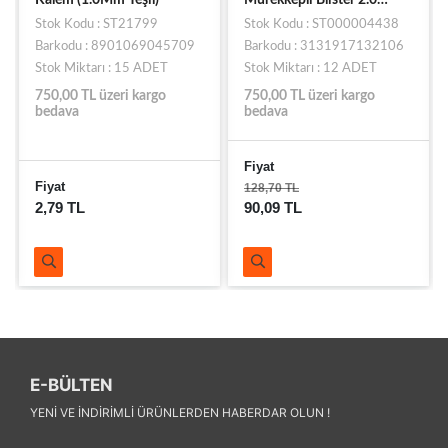
Siyah
Stok Kodu : ST21799
Stok Kodu : ST000004438
Barkodu : 8901069045709
Barkodu : 3131917132106
Stok Miktarı : 15 ADET
Stok Miktarı : 12 ADET
750,00 TL üzeri kargo
750,00 TL üzeri kargo
bedava
bedava
Fiyat
Fiyat
128,70 TL
2,79 TL
90,09 TL
E-BÜLTEN
YENI VE INDIRIMLI ÜRÜNLERDEN HABERDAR OLUN !