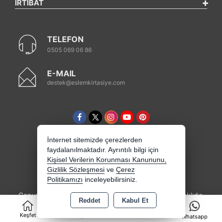
İRTİBAT
TELEFON
0505 069 06 86
E-MAIL
destek@eslemkirtasiye.com
İnternet sitemizde çerezlerden
faydalanılmaktadır. Ayrıntılı bilgi için
Kişisel Verilerin Korunması Kanununu,
Gizlilik Sözleşmesi
ve
Çerez
Politikamızı
inceleyebilirsiniz.
Copyright 2026 eslemkirtasiye.com - Tüm hakları saklıdır.
Reddet
Kabul Et
0
Kredi kartı bilgileriniz 256bit SSL sertifikası ile
korunmaktadır.
Keşfet
Kategoriler
Sepet
Whatsapp