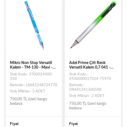
Mikro Non Stop Versatil
Adel Prime Çift Renk
Kalem - TM-130 - Mavi -
Versatil Kalem 0,7 041 -
0,7 MM
Yeşil-Gri
Stok Kodu : ST00024400-
Stok Kodu :
350
ST00000017024-75970
Barkodu : L8681248724778
Barkodu :
D8681241360508
Stok Miktarı : 3 ADET
Stok Miktarı : 2 ADET
750,00 TL üzeri kargo
bedava
750,00 TL üzeri kargo
bedava
Fiyat
Fiyat