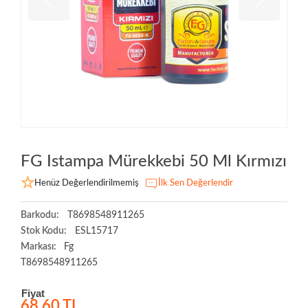
FG Istampa Mürekkebi 50 Ml Kırmızı
Henüz Değerlendirilmemiş
İlk Sen Değerlendir
Barkodu:
T8698548911265
Stok Kodu:
ESL15717
Markası:
Fg
T8698548911265
Fiyat
68,60 TL