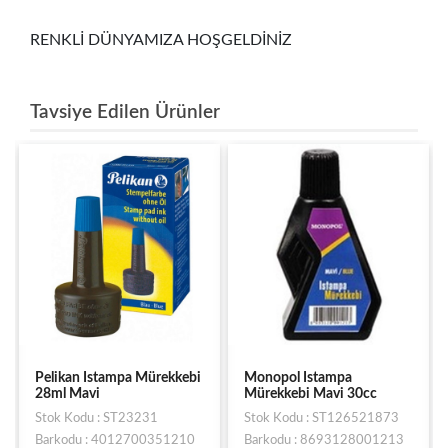
RENKLİ DÜNYAMIZA HOŞGELDİNİZ
Tavsiye Edilen Ürünler
Pelikan Istampa Mürekkebi
Monopol Istampa
28ml Mavi
Mürekkebi Mavi 30cc
Stok Kodu : ST23231
Stok Kodu : ST126521873
Barkodu : 4012700351210
Barkodu : 8693128001213