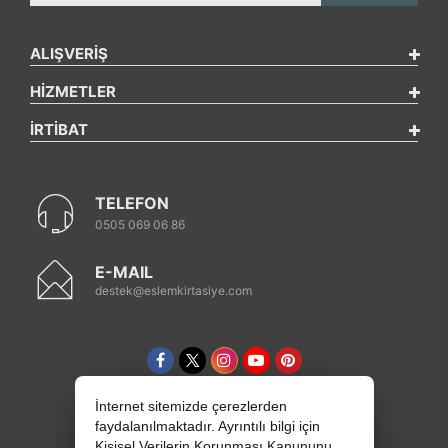
ALIŞVERİŞ
HİZMETLER
İRTİBAT
TELEFON
0505 069 06 86
E-MAIL
destek@eslemkirtasiye.com
İnternet sitemizde çerezlerden
faydalanılmaktadır. Ayrıntılı bilgi için
Kişisel Verilerin Korunması Kanununu,