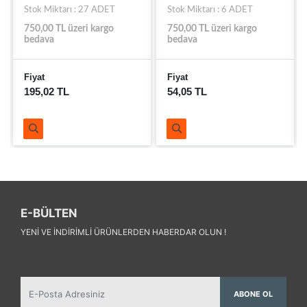
Stok Miktarı : 27 ADET
Stok Miktarı : 6 ADET
750,00 TL üzeri kargo
750,00 TL üzeri kargo
bedava
bedava
Fiyat
Fiyat
195,02 TL
54,05 TL
E-BÜLTEN
YENI VE INDIRIMLI ÜRÜNLERDEN HABERDAR OLUN !
ABONE OL