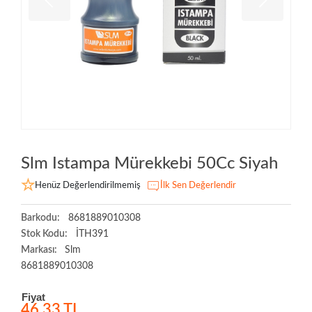
Slm Istampa Mürekkebi 50Cc Siyah
Henüz Değerlendirilmemiş
İlk Sen Değerlendir
Barkodu:
8681889010308
Stok Kodu:
İTH391
Markası:
Slm
8681889010308
Fiyat
46,33 TL