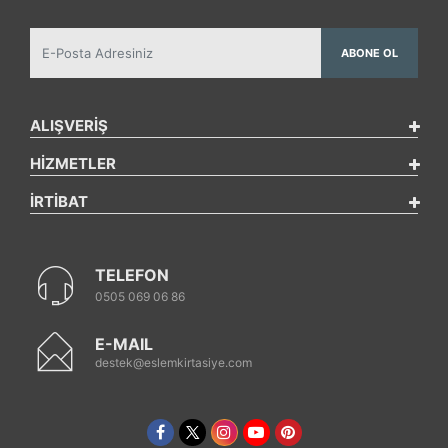
ABONE OL
ALIŞVERİŞ
HİZMETLER
İRTİBAT
TELEFON
0505 069 06 86
E-MAIL
destek@eslemkirtasiye.com