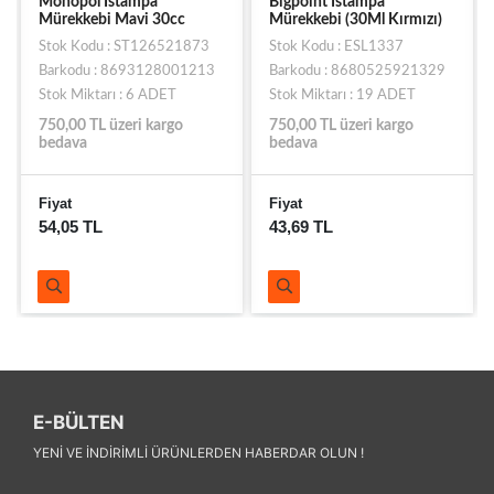
Monopol Istampa
Bigpoint Istampa
Mürekkebi Mavi 30cc
Mürekkebi (30Ml Kırmızı)
Stok Kodu : ST126521873
Stok Kodu : ESL1337
Barkodu : 8693128001213
Barkodu : 8680525921329
Stok Miktarı : 6 ADET
Stok Miktarı : 19 ADET
750,00 TL üzeri kargo
750,00 TL üzeri kargo
bedava
bedava
Fiyat
Fiyat
54,05 TL
43,69 TL
E-BÜLTEN
YENI VE INDIRIMLI ÜRÜNLERDEN HABERDAR OLUN !