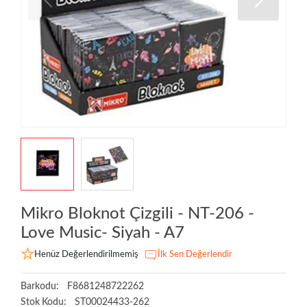
Mikro Bloknot Çizgili - NT-206 -
Love Music- Siyah - A7
Henüz Değerlendirilmemiş
İlk Sen Değerlendir
Barkodu:
F8681248722262
Stok Kodu:
ST00024433-262