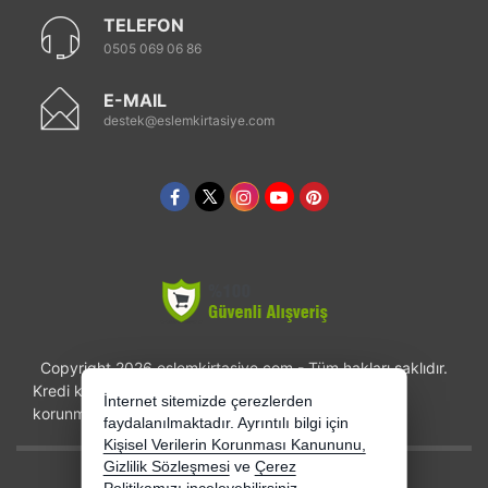
TELEFON
0505 069 06 86
E-MAIL
destek@eslemkirtasiye.com
Copyright 2026 eslemkirtasiye.com - Tüm hakları saklıdır.
Kredi kartı bilgileriniz 256bit SSL sertifikası ile
İnternet sitemizde çerezlerden
korunmaktadır.
faydalanılmaktadır. Ayrıntılı bilgi için
Kişisel Verilerin Korunması Kanununu,
Gizlilik Sözleşmesi
ve
Çerez
Bu site AKINSOFT E-Ticaret ile hazırlanmıştır.