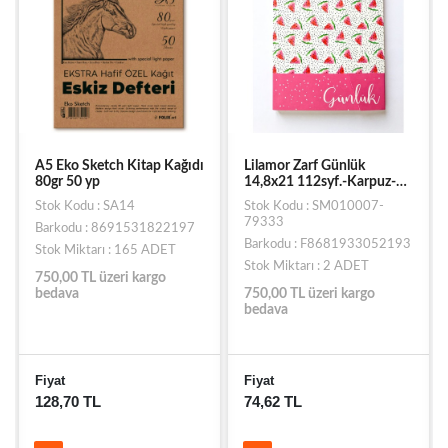
A5 Eko Sketch Kitap Kağıdı
Lilamor Zarf Günlük
80gr 50 yp
14,8x21 112syf.-Karpuz-
GZFD-008
Stok Kodu : SA14
Stok Kodu : SM010007-
79333
Barkodu : 8691531822197
Barkodu : F8681933052193
Stok Miktarı : 165 ADET
Stok Miktarı : 2 ADET
750,00 TL üzeri kargo
bedava
750,00 TL üzeri kargo
bedava
Fiyat
Fiyat
128,70 TL
74,62 TL