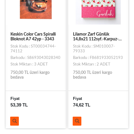
Keskin Color Cars Spiralli
Lilamor Zarf Günlük
Bloknot A7 42yp - 3343
14,8x21 112syf.-Karpuz-
GZFD-008
Stok Kodu : ST00034744-
Stok Kodu : SM010007-
74112
79333
Barkodu : S8693043028340
Barkodu : F8681933052193
Stok Miktarı : 3 ADET
Stok Miktarı : 2 ADET
750,00 TL üzeri kargo
750,00 TL üzeri kargo
bedava
bedava
Fiyat
Fiyat
53,39 TL
74,62 TL