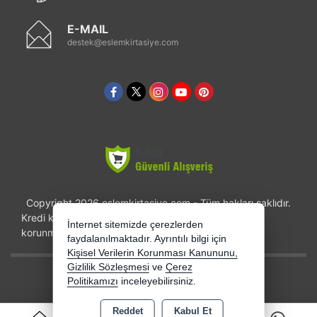
E-MAIL
destek@eslemkirtasiye.com
Copyright 2026 eslemkirtasiye.com - Tüm hakları saklıdır.
Kredi kartı bilgileriniz 256bit SSL sertifikası ile
İnternet sitemizde çerezlerden
korunmaktadır.
faydalanılmaktadır. Ayrıntılı bilgi için
Kişisel Verilerin Korunması Kanununu,
Gizlilik Sözleşmesi
ve
Çerez
Bu site AKINSOFT E-Ticaret ile hazırlanmıştır.
Politikamızı
inceleyebilirsiniz.
Reddet
Kabul Et
0