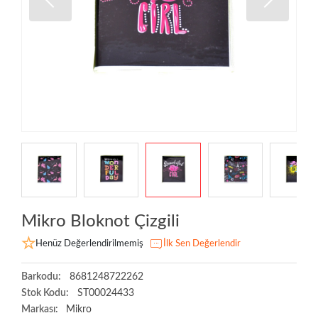
Mikro Bloknot Çizgili
Henüz Değerlendirilmemiş
İlk Sen Değerlendir
Barkodu:
8681248722262
Stok Kodu:
ST00024433
Markası:
Mikro