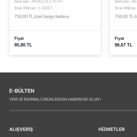
Barkodu : 8696511174747
Barkodu : 
Stok Miktarı : 1 ADET
Stok Miktarı
750,00 TL üzeri kargo bedava
750,00 TL ü
Fiyat
Fiyat
85,80 TL
96,67 TL
E-BÜLTEN
YENI VE INDIRIMLI ÜRÜNLERDEN HABERDAR OLUN !
ALIŞVERİŞ
HİZMETLER