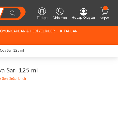
0
Hesap Oluştur
Türkçe
Giriş Yap
Sepet
OYUNCAKLAR & HEDİYELİKLER
KİTAPLAR
Boya Sarı 125 ml
ya Sarı 125 ml
lk Sen Değerlendir