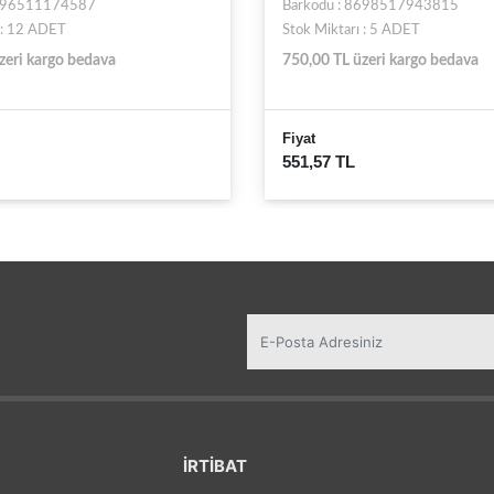
8696511174587
Barkodu : 8698517943815
 : 12 ADET
Stok Miktarı : 5 ADET
zeri kargo bedava
750,00 TL üzeri kargo bedava
Fiyat
551,57 TL
İRTİBAT