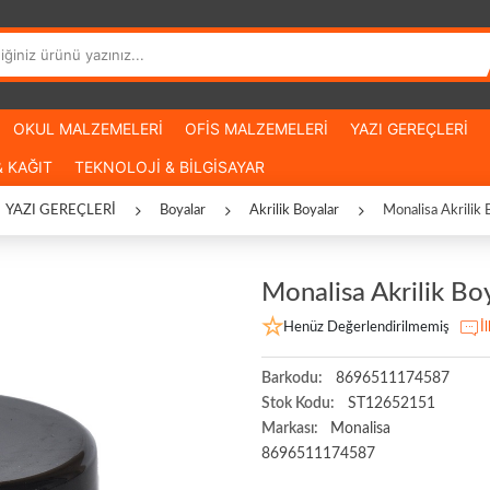
OKUL MALZEMELERİ
OFİS MALZEMELERİ
YAZI GEREÇLERİ
 KAĞIT
TEKNOLOJİ & BİLGİSAYAR
YAZI GEREÇLERİ
Boyalar
Akrilik Boyalar
Monalisa Akrilik 
Monalisa Akrilik Bo
Henüz Değerlendirilmemiş
İ
Barkodu:
8696511174587
Stok Kodu:
ST12652151
Markası:
Monalisa
8696511174587