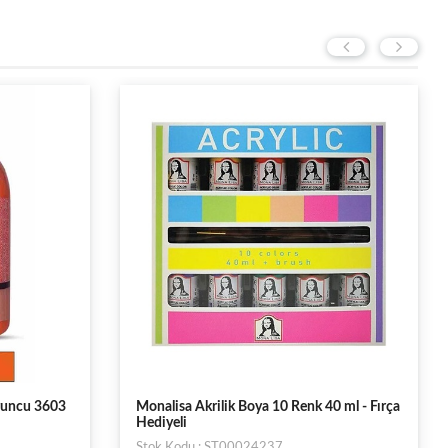
runcu 3603
Monalisa Akrilik Boya 10 Renk 40 ml - Fırça
Hediyeli
Stok Kodu : ST00024237