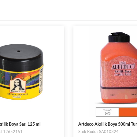
rilik Boya Sarı 125 ml
Artdeco Akrilik Boya 500ml Tu
: ST12652151
Stok Kodu : SA010324