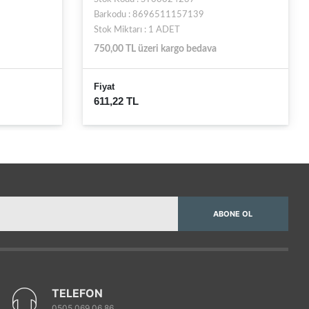
Barkodu : 8696511157139
Stok Miktarı : 1 ADET
750,00 TL üzeri kargo bedava
Fiyat
611,22 TL
ABONE OL
TELEFON
0505 069 06 86