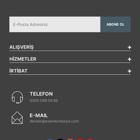
ABONE OL
ALIŞVERİŞ
HİZMETLER
İRTİBAT
TELEFON
0505 069 06 86
E-MAIL
destek@eslemkirtasiye.com