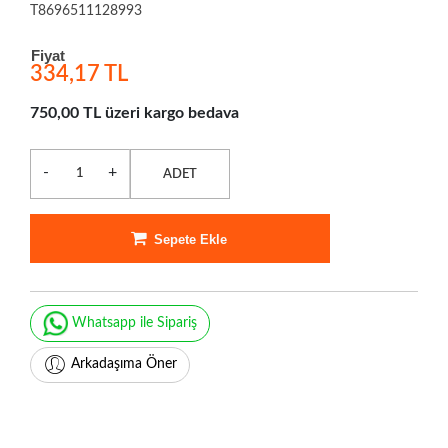
T8696511128993
Fiyat
334,17 TL
750,00 TL üzeri kargo bedava
-
+
ADET
Sepete Ekle
Whatsapp ile Sipariş
Arkadaşıma Öner