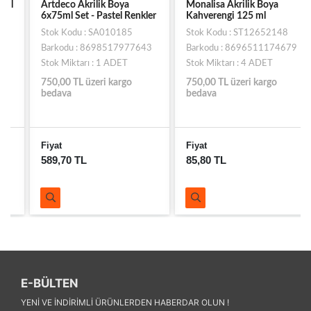
Artdeco Akrilik Boya
Monalisa Akrilik Boya
6x75ml Set - Pastel Renkler
Kahverengi 125 ml
Stok Kodu : SA010185
Stok Kodu : ST12652148
Barkodu : 8698517977643
Barkodu : 8696511174679
Stok Miktarı : 1 ADET
Stok Miktarı : 4 ADET
750,00 TL üzeri kargo
750,00 TL üzeri kargo
bedava
bedava
Fiyat
Fiyat
589,70 TL
85,80 TL
E-BÜLTEN
YENI VE INDIRIMLI ÜRÜNLERDEN HABERDAR OLUN !