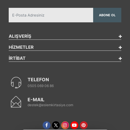
ABONE OL
ALIŞVERİŞ
HİZMETLER
İRTİBAT
TELEFON
0505 069 06 86
E-MAIL
destek@eslemkirtasiye.com