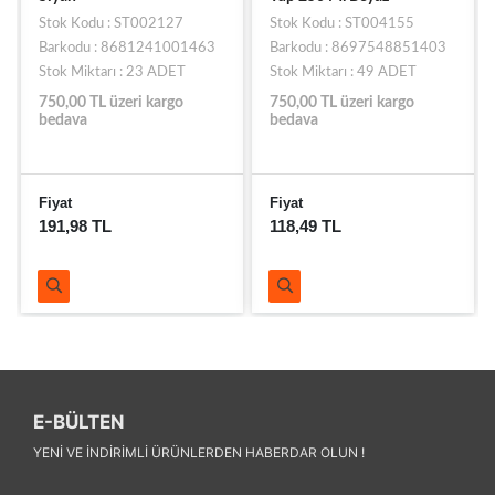
Stok Kodu : ST002127
Stok Kodu : ST004155
Barkodu : 8681241001463
Barkodu : 8697548851403
Stok Miktarı : 23 ADET
Stok Miktarı : 49 ADET
750,00 TL üzeri kargo
750,00 TL üzeri kargo
bedava
bedava
Fiyat
Fiyat
191,98 TL
118,49 TL
E-BÜLTEN
YENI VE INDIRIMLI ÜRÜNLERDEN HABERDAR OLUN !